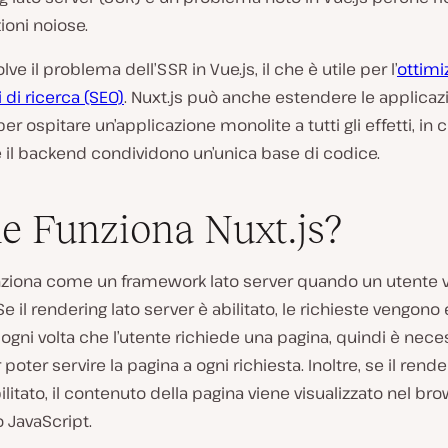
ioni noiose.
olve il problema dell’SSR in Vue.js, il che è utile per l’
ottimi
 di ricerca (SEO)
. Nuxt.js può anche estendere le applicaz
er ospitare un’applicazione monolite a tutti gli effetti, in cu
 il backend condividono un’unica base di codice.
 Funziona Nuxt.js?
unziona come un framework lato server quando un utente v
Se il rendering lato server è abilitato, le richieste vengono
 ogni volta che l’utente richiede una pagina, quindi è nece
poter servire la pagina a ogni richiesta. Inoltre, se il rende
bilitato, il contenuto della pagina viene visualizzato nel br
o JavaScript.