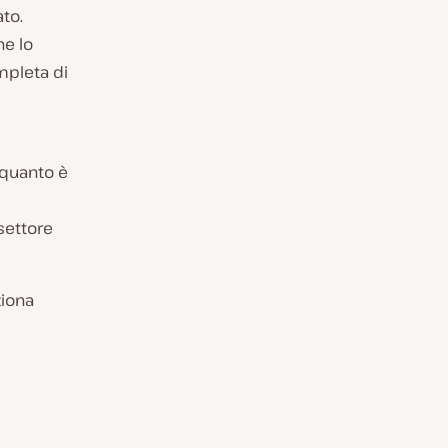
ato.
he lo
mpleta di
n quanto è
 settore
ziona