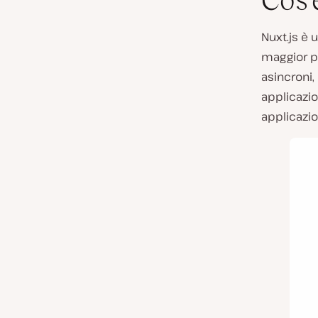
Cos’
Nuxt.js è 
maggior pa
asincroni,
applicazi
applicazio