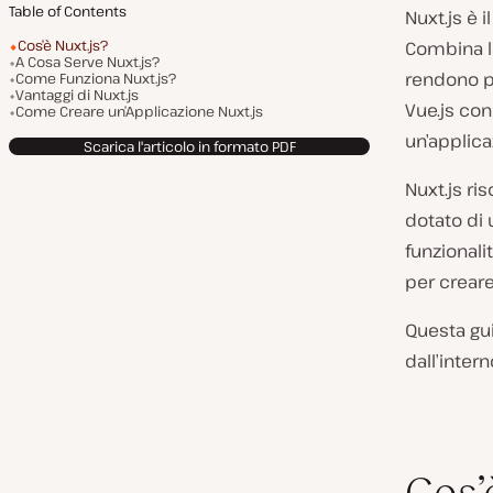
Table of Contents
Nuxt.js è i
Cos’è Nuxt.js?
Combina la
A Cosa Serve Nuxt.js?
rendono p
Come Funziona Nuxt.js?
Vantaggi di Nuxt.js
Vue.js con
Come Creare un’Applicazione Nuxt.js
un’applica
Scarica l'articolo in formato PDF
Nuxt.js ri
dotato di 
funzionali
per creare
Questa gui
dall’intern