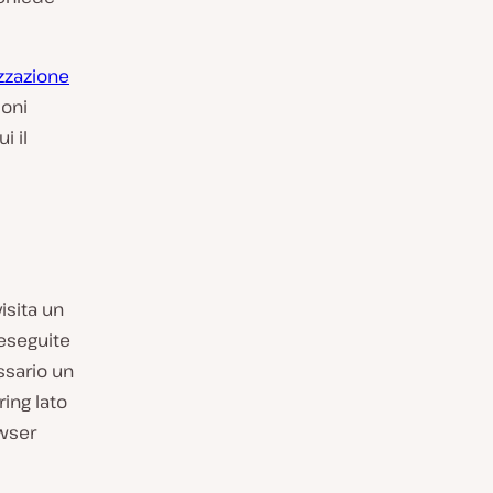
zzazione
ioni
i il
isita un
 eseguite
ssario un
ring lato
owser