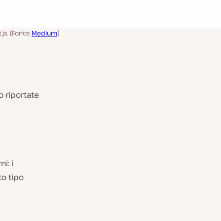
.js. (Fonte:
Medium
)
o riportate
i: i
to tipo