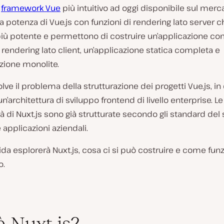
l
framework Vue
più intuitivo ad oggi disponibile sul merc
 potenza di Vue.js con funzioni di rendering lato server c
iù potente e permettono di costruire un’applicazione co
 rendering lato client, un’applicazione statica completa e
zione monolite.
solve il problema della strutturazione dei progetti Vue.js, i
un’architettura di sviluppo frontend di livello enterprise. Le
tà di Nuxt.js sono già strutturate secondo gli standard del
 applicazioni aziendali.
da esplorerà Nuxt.js, cosa ci si può costruire e come fun
o.