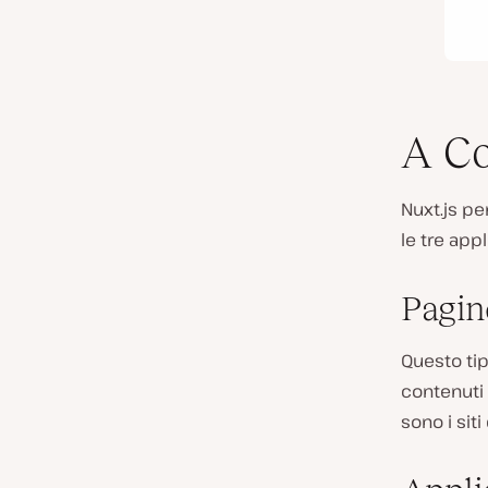
A Co
Nuxt.js pe
le tre appl
Pagin
Questo tip
contenuti 
sono i siti