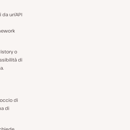
 da un’API
amework
istory o
sibilità di
a.
occio di
ma di
ichiede