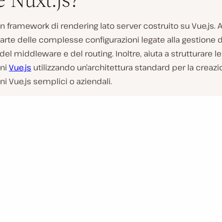
è Nuxt.js?
un framework di rendering lato server costruito su Vue.js. A
rte delle complesse configurazioni legate alla gestione d
 del middleware e del routing. Inoltre, aiuta a strutturare le
oni
Vue.js
utilizzando un’architettura standard per la creazi
ni Vue.js semplici o aziendali.