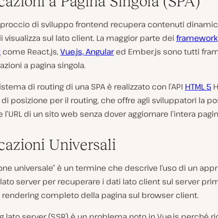
cazioni a Pagina Singola (SPA)
proccio di sviluppo frontend recupera contenuti dinamici
i visualizza sul lato client. La maggior parte dei
framework
t
come React.js,
Vue.js, Angular
ed Ember.js sono tutti fr
azioni a pagina singola.
 sistema di routing di una SPA è realizzato con l’API
HTML 5
H
di posizione per il routing, che offre agli sviluppatori la pos
 l’URL di un sito web senza dover aggiornare l’intera pagin
cazioni Universali
one universale” è un termine che descrive l’uso di un appr
lato server per recuperare i dati lato client sul server pri
l rendering completo della pagina sul browser client.
ng lato server (SSR) è un problema noto in Vue.js perché r