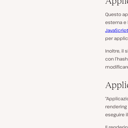
Appli
Questo ap
esterna e l
JavaScrip
per applic
Inoltre, il
con l’hash 
modificare
Appli
“Applicazi
rendering 
eseguire i
Il renderi