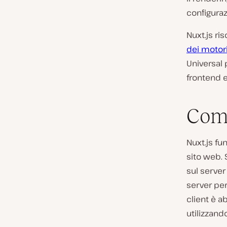
configuraz
Nuxt.js ris
dei motori
Universal p
frontend e
Come
Nuxt.js f
sito web. 
sul server
server per 
client è a
utilizzand