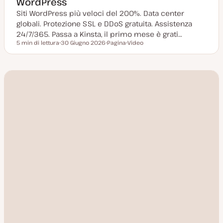
WordPress
Siti WordPress più veloci del 200%. Data center
globali. Protezione SSL e DDoS gratuita. Assistenza
24/7/365. Passa a Kinsta, il primo mese è grati…
5 min di lettura
30 Giugno 2026
Pagina
Video
Tempo di lettura
D
P
T
a
o
i
t
s
p
a
t
o
a
t
d
g
y
i
g
p
c
i
e
o
o
n
r
t
n
e
a
n
t
u
a
t
o