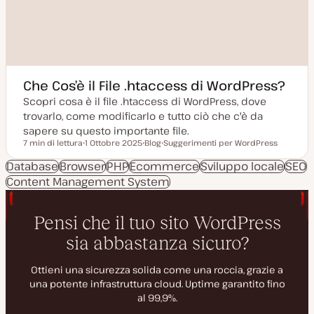
Che Cos’è il File .htaccess di WordPress?
Scopri cosa è il file .htaccess di WordPress, dove
trovarlo, come modificarlo e tutto ciò che c'è da
sapere su questo importante file.
7 min di lettura
1 Ottobre 2025
Blog
Suggerimenti per WordPress
Tempo di lettura
D
P
A
a
o
r
Database
Browser
PHP
Ecommerce
Sviluppo locale
SEO
t
s
g
Content Management System
a
t
o
a
t
m
g
y
e
g
p
n
i
e
t
o
o
r
n
a
t
a