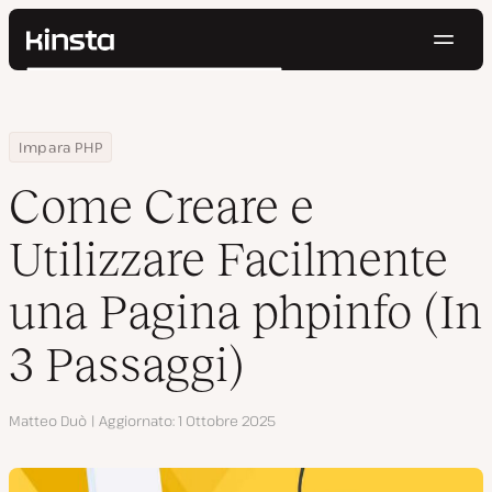
Navig
Kinsta®
Cerca
Piattaforma
Soluzioni
Accedi
Prova gratis
Home
Centro Risorse
Blog
Come Creare e Utilizzare Facilmente una Pagina phpinfo (In 3 Pas
Impara PHP
Prezzi
Risorse
Come Creare e
Contatti
Utilizzare Facilmente
una Pagina phpinfo (In
3 Passaggi)
Autore
Matteo Duò
Aggiornato
1 Ottobre 2025