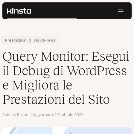
Navig
Kinsta®
Cerca
Piattaforma
Soluzioni
Accedi
Prova gratis
Home
Centro Risorse
Blog
Query Monitor: Esegui il Debug di WordPress e Migliora le Prestazi
Prestazioni di WordPress
Prezzi
Risorse
Query Monitor: Esegui
Contatti
il Debug di WordPress
e Migliora le
Prestazioni del Sito
Autore
Salman Ravoof
Aggiornato
2 Febbraio 2023