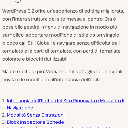
R
i
WordPress 6.2 offre un’esperienza di editing migliorata,
p
r
con l’intera struttura del sito messa al centro. Ora è
o
d
possibile gestire i menu di navigazione in modo più
u
c
semplice, apportare modifiche di stile da un singolo
i
blocco agli Stili Globali e navigare senza difficoltà tra i
v
i
template e le parti di template, con parti di template
d
e
colorate e blocchi riutilizzabili.
o
Ma c’è molto di più. Vediamo nel dettaglio le principali
novità e le modifiche all’interfaccia dell’editor.
Interfaccia dell’Editor del Sito Rinnovata e Modalità di
Navigazione
Modalità Senza Distrazioni
Block Inspector a Schede