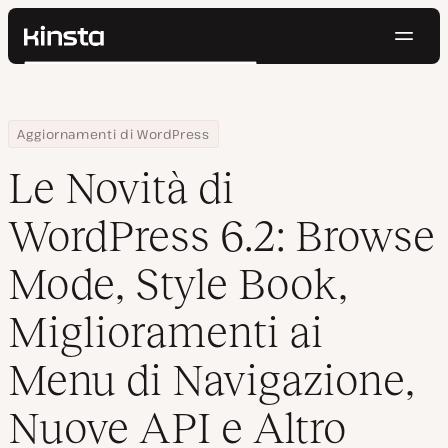
Navig
Kinsta®
Cerca
Piattaforma
Soluzioni
Accedi
Prova gratis
Home
Centro Risorse
Blog
Le Novità di WordPress 6.2: Browse Mode, Style Book, Miglioramen
Aggiornamenti di WordPress
Prezzi
Risorse
Le Novità di
Contatti
WordPress 6.2: Browse
Mode, Style Book,
Miglioramenti ai
Menu di Navigazione,
Nuove API e Altro