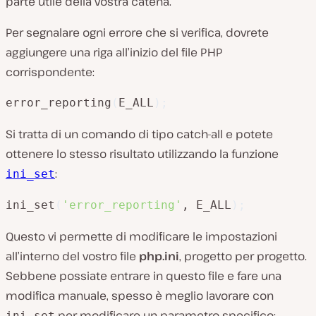
parte utile della vostra catena.
Per segnalare ogni errore che si verifica, dovrete
aggiungere una riga all’inizio del file PHP
corrispondente:
error_reporting
(
E_ALL
)
;
Si tratta di un comando di tipo catch-all e potete
ottenere lo stesso risultato utilizzando la funzione
:
ini_set
ini_set
(
'error_reporting'
, E_ALL
)
;
Questo vi permette di modificare le impostazioni
all’interno del vostro file
php.ini
, progetto per progetto.
Sebbene possiate entrare in questo file e fare una
modifica manuale, spesso è meglio lavorare con
per modificare un parametro specifico:
ini_set