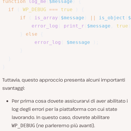
function
log_me
(
$message
)
{
if
(
WP_DEBUG
===
true
)
{
if
(
is_array
(
$message
)
||
is_object
(
$
error_log
(
print_r
(
$message
,
true
)
}
else
{
error_log
(
$message
)
;
}
}
}
Tuttavia, questo approccio presenta alcuni importanti
svantaggi:
Per prima cosa dovete assicurarvi di aver abilitato i
log degli errori per la piattaforma con cui state
lavorando. In questo caso, dovrete abilitare
(ne parleremo più avanti).
WP_DEBUG