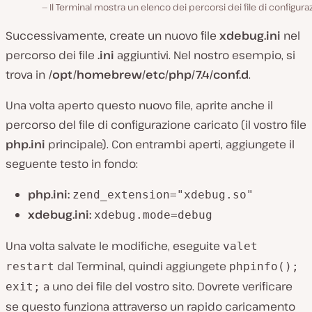
Il Terminal mostra un elenco dei percorsi dei file di configura
Successivamente, create un nuovo file
xdebug.ini
nel
percorso dei file
.ini
aggiuntivi. Nel nostro esempio, si
trova in
/opt/homebrew/etc/php/7.4/conf.d
.
Una volta aperto questo nuovo file, aprite anche il
percorso del file di configurazione caricato (il vostro file
php.ini
principale). Con entrambi aperti, aggiungete il
seguente testo in fondo:
php.ini:
zend_extension="xdebug.so"
xdebug.ini:
xdebug.mode=debug
Una volta salvate le modifiche, eseguite
valet
dal Terminal, quindi aggiungete
restart
phpinfo();
a uno dei file del vostro sito. Dovrete verificare
exit;
se questo funziona attraverso un rapido caricamento