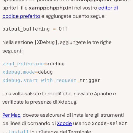
aprite il file
xamppphpphp.ini
nel vostro
editor di
codice preferito
e aggiungete quanto segue:
output_buffering 
=
 Off
Nella sezione
, aggiungete le tre righe
[XDebug]
seguenti:
zend_extension
=
xdebug.mode
=
xdebug.start_with_request
=
trigger
Una volta salvate le modifiche, riavviate Apache e
verificate la presenza di Xdebug.
Per Mac
, dovete assicurarvi di installare gli strumenti
da linea di comando di
Xcode
usando
xcode-select
in un’istanza del Terminale.
--install