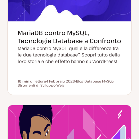
MariaDB contro MySQL,
Tecnologie Database a Confronto
MariaDB contro MySQL: qual è la differenza tra
le due tecnologie database? Scopri tutto della
loro storia e che effetto hanno su WordPress!
16 min di lettura
1 Febbraio 2023
Blog
Database MySQL
Tempo di lettura
Strumenti di Sviluppo Web
D
P
A
A
a
o
r
r
t
s
g
g
a
t
o
o
a
t
m
m
g
y
e
e
g
p
n
n
i
e
t
t
o
o
o
r
n
a
t
a