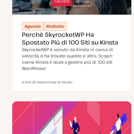
Agenzie
Multisito
Perché SkyrocketWP Ha
Spostato Più di 100 Siti su Kinsta
SkyrocketWP è venuto da Kinsta in cerca di
velocità, e ha trovato questo e altro. Scopri
come Kinsta li aiuta a gestire più di 100 siti
WordPress!
5 min di lettura
Caso di Studio
Tempo di lettura
P
o
s
t
t
y
p
e