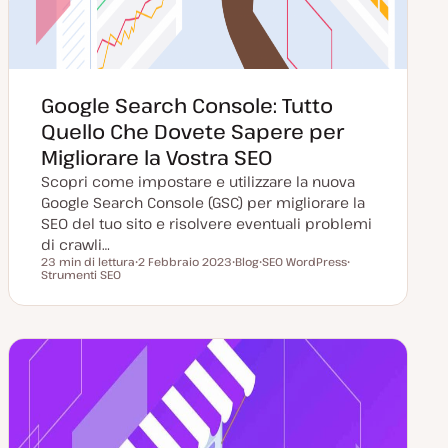
Google Search Console: Tutto
Quello Che Dovete Sapere per
Migliorare la Vostra SEO
Scopri come impostare e utilizzare la nuova
Google Search Console (GSC) per migliorare la
SEO del tuo sito e risolvere eventuali problemi
di crawli…
23 min di lettura
2 Febbraio 2023
Blog
SEO WordPress
Tempo di lettura
Strumenti SEO
D
P
A
A
a
o
r
r
t
s
g
g
a
t
o
o
a
t
m
m
g
y
e
e
g
p
n
n
i
e
t
t
o
o
o
r
n
a
t
a