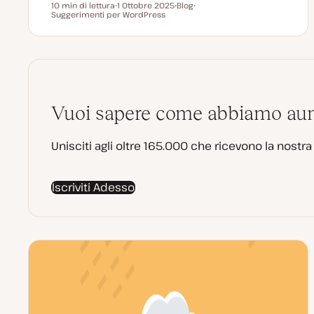
10 min di lettura
1 Ottobre 2025
Blog
Tempo di lettura
Suggerimenti per WordPress
D
P
A
a
o
r
t
s
g
a
t
o
a
t
m
g
y
e
g
p
n
i
e
t
o
o
r
n
Vuoi sapere come abbiamo aumen
a
t
a
Unisciti agli oltre 165.000 che ricevono la nostr
Iscriviti Adesso