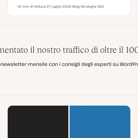
16 min di lettura
27 Luglio 2026
Blog
Strategia SEO
Tempo di lettura
D
P
A
a
o
r
t
s
g
a
t
o
a
t
m
g
y
e
g
p
n
i
e
t
o
o
r
tato il nostro traffico di oltre il 1
n
a
t
a
a newsletter mensile con i consigli degli esperti su WordPr