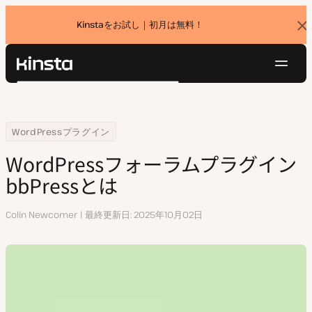
Kinstaをお試し｜初月は無料！
バ
ナ
ー
を
ナ
閉
Kinsta®
検
じ
ビ
プラットフォーム
る
索
ゲ
ソリューション
ログイン
無料でお試し
ー
Home
リソースセンター
WordPressフォーラムプラグインbbPressとは
WordPressプラグイン
価格設定
リソース
シ
WordPressフォーラムプラグイン
お問い合わせ
ョ
bbPressとは
ン
執
Colin Newcomer
最終更新日
2025年10月02日
筆