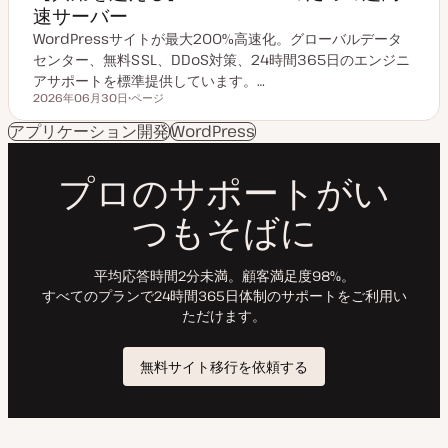
速サーバー
WordPressサイトが最大200%高速化。グローバルデータ
センター、無料SSL、DDoS対策、24時間365日のエンジニ
アサポートを標準提供しています。…
2026年06月30日
ページ
更新日
投
稿
アプリケーション開発
WordPress
タ
イ
プ