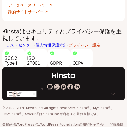
データベースサーバー
静的サイトサーバー
Kinstaはセキュリティとプライバシー保護を重
視しています。
トラストセンター
個人情報保護方針
プライバシー設定
SOC 2
ISO
Type II
27001
GDPR
CCPA
Kinsta
Kinsta
Kinsta
Kinsta
Kinsta
言
の
の
の
の
の
語
GitHub
X
YouTube
Facebook
LinkedIn
© 2013 - 2026 Kinsta Inc. All rights reserved.
Kinsta®、MyKinsta®、
の
ア
ペ
DevKinsta®、Sevalla®はKinsta Inc.が所有する登録商標です。
切
カ
ー
登録商標WordPress®はWordPress Foundationの知的財産であり、登録商標
り