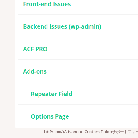
bbPressのAdvanced Custom Fieldsサポートフ