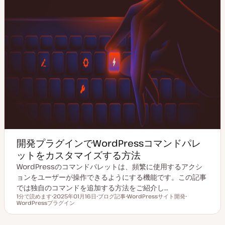
開発プラグインでWordPressコマンドパレ
ットをカスタマイズする方法
WordPressのコマンドパレットは、頻繁に使用するアクシ
ョンをユーザーが操作できるようにする機能です。この記事
では独自のコマンドを追加する方法をご紹介し…
1分で読めます
2025年01月16日
ブログ記事
WordPressサイト開発
読むのにかかる時間
WordPressプラグイン
更
投
ト
ト
新
稿
ピ
ピ
日
タ
ッ
ッ
イ
ク
ク