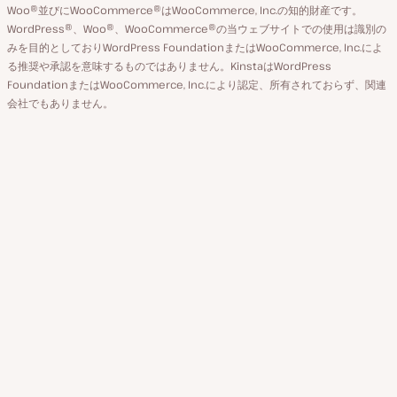
ウ
ジ
Woo®並びにWooCommerce®はWooCommerce, Inc.の知的財産です。
替
WordPress®、Woo®、WooCommerce®の当ウェブサイトでの使用は識別の
ン
え
みを目的としておりWordPress FoundationまたはWooCommerce, Inc.によ
ト
る推奨や承認を意味するものではありません。KinstaはWordPress
FoundationまたはWooCommerce, Inc.により認定、所有されておらず、関連
会社でもありません。