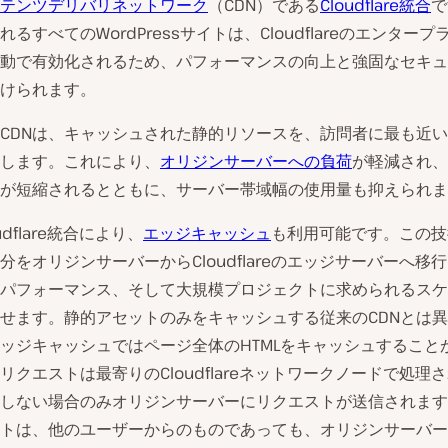
テンツデリバリネットワーク
（CDN）である
Cloudflare統合
で
るすべてのWordPressサイトは、Cloudflareのエンター
自動で有効化されるため、パフォーマンスの向上と強固なセキ
けられます。
CDNは、キャッシュされた静的リソースを、訪問者に最も近
します。これにより、
オリジンサーバーへの負荷
が軽減され、
が短縮されるとともに、サーバー帯域幅の使用量も抑えられま
udflare統合により、
エッジキャッシュ
も利用可能です。この技
分をオリジンサーバーからCloudflareのエッジサーバーへ移
パフォーマンス、そして大規模プロジェクトに求められるスケ
せます。静的アセットのみをキャッシュする従来のCDNとは
aのエッジキャッシュではページ全体のHTMLをキャッシュすること
リクエストは最寄りのCloudflareネットワークノードで処理
しない場合のみオリジンサーバーにリクエストが送信されます
トは、他のユーザーからのものであっても、オリジンサーバー