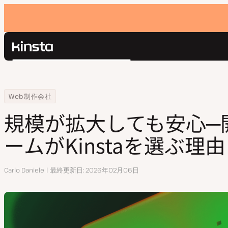
Kinsta®
検
プラットフォーム
索
ソリューション
ログイン
Home
リソースセンター
規模が拡大しても安心─開発者主導チームがKinstaを選ぶ理由
Web制作会社
価格設定
リソース
規模が拡大しても安心─
お問い合わせ
ームがKinstaを選ぶ理由
執
Carlo Daniele
最終更新日
2026年02月06日
筆