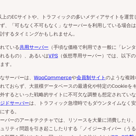
以上のECサイトや、トラフィックの多いメディアサイトを運営
ず、「可もなく不可もなく」なサーバーを利用している場合は
討するタイミングかもしれません。
れている
共用サーバー
（手頃な価格で利用でき一般に「レンタ
れるもの）、あるいは
VPS
（仮想専用サーバー）では、以下の
ます。
なサーバーは、
WooCommerce
や
会員制サイト
のような複雑
れておらず、大規模データベースの最適化や特定のCookieを
外するといった戦略的サイトに不可欠な調整も想定されていな
ジドサーバー
は、トラフィック急増時でもダウンタイムなく安
にする。
ーバーのアーキテクチャでは、リソースを大量に消費したり、
ュリティ問題を引き起こしたりする「ノイジーネイバー（うる