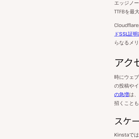
エッジノー
TTFBを
Cloudfl
ドSSL証明
らなるメリ
アク
時にウェブ
の投稿やイ
の急増
は、
招くことも
スケ
Kinst