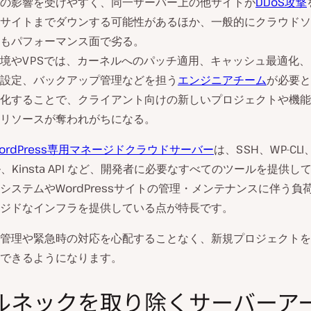
の影響を受けやすく、同一サーバー上の他サイトが
DDoS攻撃
サイトまでダウンする可能性があるほか、一般的にクラウドソ
もパフォーマンス面で劣る。
境やVPSでは、カーネルへのパッチ適用、キャッシュ最適化
設定、バックアップ管理などを担う
エンジニアチーム
が必要と
化することで、クライアント向けの新しいプロジェクトや機能
リソースが奪われがちになる。
のWordPress専用マネージドクラウドサーバー
は、SSH、WP-CLI
ル、Kinsta API など、開発者に必要なすべてのツールを提供し
システムやWordPressサイトの管理・メンテナンスに伴う負
ジドなインフラを提供している点が特長です。
管理や緊急時の対応を心配することなく、新規プロジェクトを
できるようになります。
ルネックを取り除くサーバーア