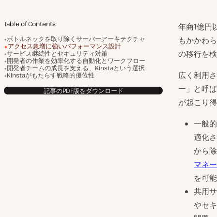
Table of Contents
年商1億円
ボトルネックを取り除くサーバーアーキテクチャ
もかかわら
アクセス急増に強いパフォーマンス設計
の移行を検
サービス継続性とセキュリティ対策
開発者の作業を効率化する自動化とワークフロー
開発者チームの成長を支える、Kinstaという選択
広く利用さ
Kinstaがもたらす戦略的優位性
ー」と呼ば
記事のPDF版をダウンロード
が起こり得
一般的
適化さ
から除
マネー
を可能
共用サ
やセキ