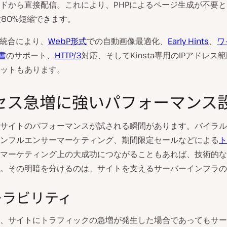
ドから直接配信。これにより、PHPによるページ生成が不要
最大80%短縮できます。
are統合により、
WebP形式
での自動画像最適化、
Early Hints
、
ワ
書
のサポート、
HTTP/3
対応、そしてKinsta専用のIPアドレス
ットもあります。
セス急増に強いパフォーマンス
サイトのパフォーマンスが試される瞬間があります。バイラル
ンフルエンサーマーケティング、期間限定セールなどによる
ト
マーケティング上の大成功につながることもあれば、技術的な
。その明暗を分けるのは、サイトを支えるサーバーインフラの
ーラビリティ
aでは、サイトにトラフィックの急増が発生した場合であってもサ