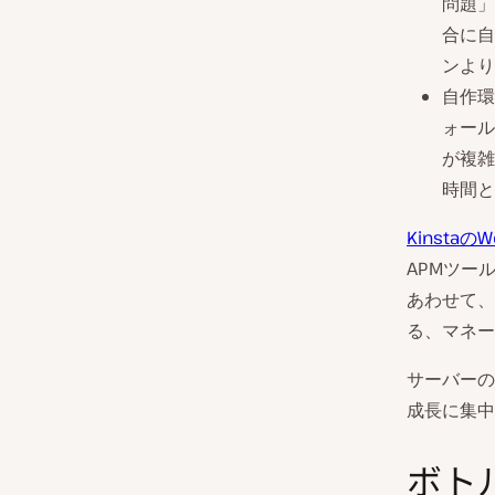
問題」
合に自
ンより
自作環
ォール
が複雑
時間と
Kinsta
APMツー
あわせて、
る、マネー
サーバーの
成長に集中
ボト