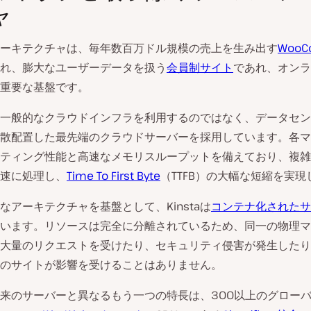
ャ
ーキテクチャは、毎年数百万ドル規模の売上を生み出す
WooC
れ、膨大なユーザーデータを扱う
会員制サイト
であれ、オンラ
重要な基盤です。
aは、一般的なクラウドインフラを利用するのではなく、データセ
散配置した最先端のクラウドサーバーを採用しています。各マ
ティング性能と高速なメモリスループットを備えており、複雑
速に処理し、
Time To First Byte
（TTFB）の大幅な短縮を実現
なアーキテクチャを基盤として、Kinstaは
コンテナ化されたサ
います。リソースは完全に分離されているため、同一の物理マ
大量のリクエストを受けたり、セキュリティ侵害が発生したり
のサイトが影響を受けることはありません。
aが従来のサーバーと異なるもう一つの特長は、300以上のグローバ