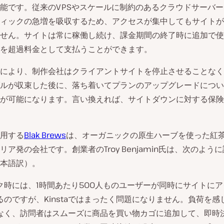
能です。従来のVPSやスケールに制約のあるクラウドサーバ
ィックの急増を吸収するため、アクセスが集中してもサイトが
せん。サイトは常に稼働し続け、課金期間の終了時に追加で使
を超過料金として支払うことができます。
により、制作会社はクライアントサイトを停止させることなく
ルが収束した後に、落ち着いてプランのアップグレードについ
が可能になります。言い換えれば、サイトダウンに対する保険
を利用する
Blak Brews
は、オーガニックの原生ハーブを使った紅
リア発の会社です。創業者のTroy Benjamin氏は、次のよう
本語訳）。
ク時には、1時間あたり500人ものユーザーが同時にサイトにア
るのですが、Kinstaではまったく問題になりません。負荷を感
なく、訪問者はスムーズに商品を買い物カゴに追加して、即時