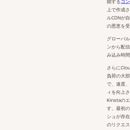
開する
コン
上で作成され
ルCDNが
の恩恵を受
グローバル
ンから配信
み込み時間
さらにClo
負荷の大部
で、速度、
ィを向上さ
Kinst
す。最初の
シュが存在
のリクエス