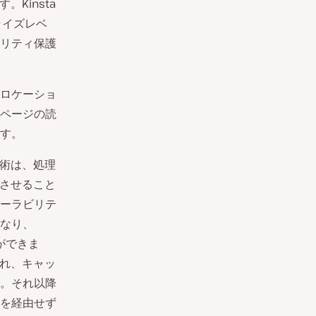
す。Kinsta
プライズレベ
ュリティ保護
いロケーショ
ページの読
す。
術は、処理
行させること
ーラビリテ
異なり、
ができま
され、キャッ
。それ以降
を経由せず