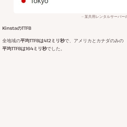
某共用レンタルサーバーのT
KinstaのTTFB
全地域の
平均
TTFB
は
412
ミリ秒
で、アメリカとカナダのみの
平均
TTFB
は
164
ミリ秒
でした。