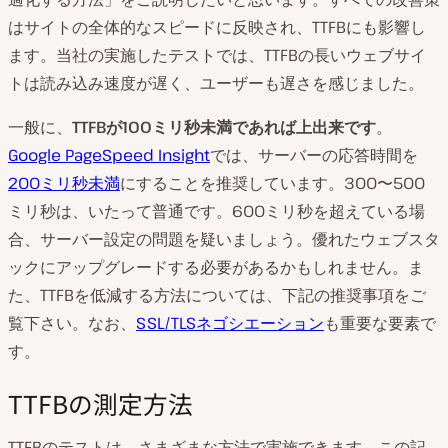
はサイトの全体的なスピードに反映され、TTFBにも影響し
ます。当社の実施したテストでは、TTFBの長いウェブサイ
トは読み込み速度が遅く、ユーザーも遅さを感じました。
一般に、
TTFB
が
100
ミリ秒未満であれば上出来です
。
Google PageSpeed Insight
では、サーバーの応答時間を
200ミリ秒未満
にすることを推奨しています。300〜500
ミリ秒は、いたって普通です。600ミリ秒を超えている場
合、サーバー設定の問題を疑いましょう。優れたウェブスタ
ックにアップグレードする必要があるかもしれません。ま
た、TTFBを低減する方法については、下記の推奨事項をご
覧下さい。なお、
SSL/TLSネゴシエーション
も重要な要素で
す。
TTFBの測定方法
TTFBのテストは、さまざまな方法で実施できます。この記