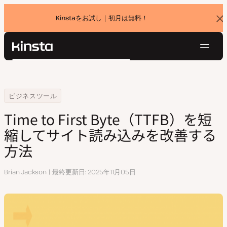
Kinstaをお試し｜初月は無料！
バ
ナ
ー
を
ナ
閉
Kinsta®
検
じ
ビ
プラットフォーム
る
索
ゲ
ソリューション
ログイン
無料でお試し
ー
Home
リソースセンター
Time to First Byte（TTFB）を短縮してサイト読み込みを改善する方法
ビジネスツール
価格設定
リソース
シ
Time to First Byte（TTFB）を短
お問い合わせ
ョ
縮してサイト読み込みを改善する
ン
方法
執
Brian Jackson
最終更新日
2025年11月05日
筆