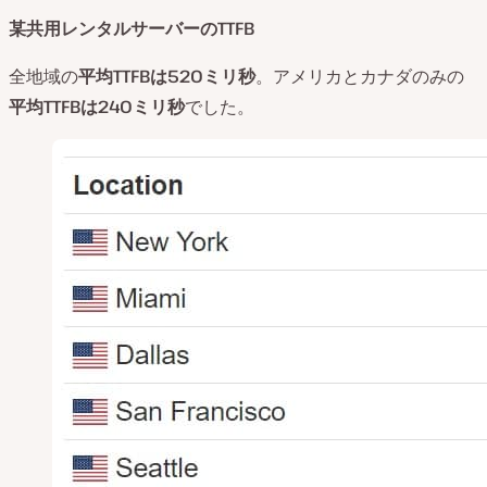
某共用レンタルサーバーのTTFB
全地域の
平均
TTFB
は
520
ミリ秒
。アメリカとカナダのみの
平均
TTFB
は
240
ミリ秒
でした。