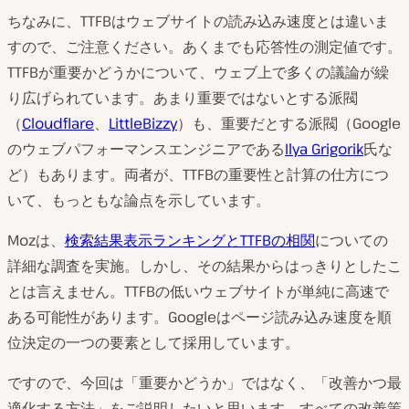
ちなみに、TTFBはウェブサイトの読み込み速度とは違いま
すので、ご注意ください。あくまでも応答性の測定値です。
TTFBが重要かどうかについて、ウェブ上で多くの議論が繰
り広げられています。あまり重要ではないとする派閥
（
Cloudflare
、
LittleBizzy
）も、重要だとする派閥（Google
のウェブパフォーマンスエンジニアである
Ilya Grigorik
氏な
ど）もあります。両者が、TTFBの重要性と計算の仕方につ
いて、もっともな論点を示しています。
Mozは、
検索結果表示ランキングとTTFBの相関
についての
詳細な調査を実施。しかし、その結果からはっきりとしたこ
とは言えません。TTFBの低いウェブサイトが単純に高速で
ある可能性があります。Googleはページ読み込み速度を順
位決定の一つの要素として採用しています。
ですので、今回は「重要かどうか」ではなく、「改善かつ最
適化する方法」をご説明したいと思います。すべての改善策