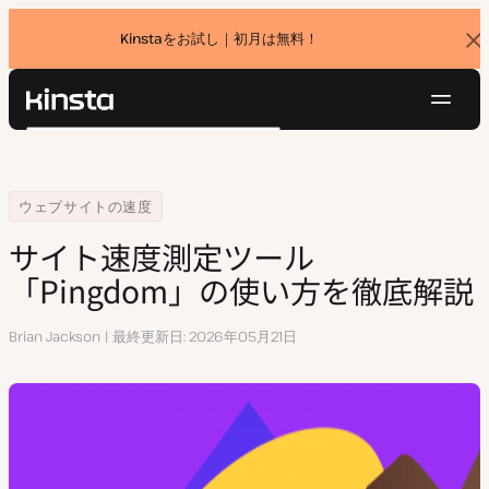
Kinstaをお試し｜初月は無料！
バ
ナ
ー
を
ナ
閉
Kinsta®
検
じ
ビ
プラットフォーム
る
索
ゲ
ソリューション
ログイン
無料でお試し
ー
Home
リソースセンター
サイト速度測定ツール「Pingdom」の使い方を徹底解説
ウェブサイトの速度
価格設定
リソース
シ
サイト速度測定ツール
お問い合わせ
ョ
「Pingdom」の使い方を徹底解説
ン
執
Brian Jackson
最終更新日
2026年05月21日
筆