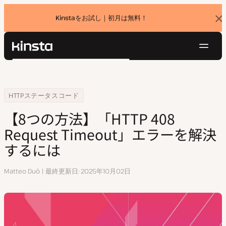
Kinstaをお試し｜初月は無料！
バ
ナ
ー
を
ナ
閉
Kinsta®
検
じ
ビ
プラットフォーム
る
索
ゲ
ソリューション
ログイン
無料でお試し
ー
Home
リソースセンター
【8つの方法】「HTTP 408 Request Timeout」エラーを解決するには
HTTPステータスコード
価格設定
リソース
シ
【8つの方法】「HTTP 408
お問い合わせ
ョ
Request Timeout」エラーを解決
ン
するには
執
Matteo Duò
最終更新日
2025年10月02日
筆