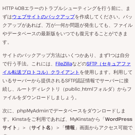
HTTP 408エラーのトラブルシューティングを行う前に、ま
ずは
ウェブサイトのバックアップ
を作成してください。バッ
クアップがあれば、万が一何か問題が発生しても、ファイル
やデータベースの最新版をいつでも復元することができま
す。
サイトのバックアップ方法はいくつかあり、まず1つは自分
で行う手法。これには、
FileZilla
などの
SFTP（セキュアファ
イル転送プロトコル）クライアント
を使用します。利用して
いるサーバーから提供されるSFTP認証情報でサーバーに接
続し、ルートディレクトリ（
public_html
フォルダ）からフ
ァイルをダウンロードしましょう。
次に、phpMyAdminでデータベースをダウンロードしま
す。Kinstaをご利用であれば、MyKinstaから「
WordPress
サイト
」＞（
サイト名
）＞「
情報
」画面からアクセス可能で