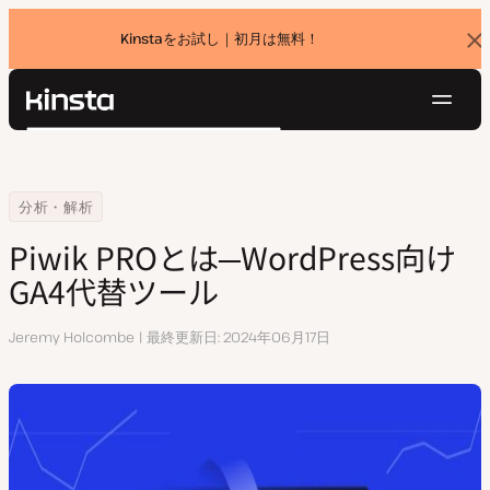
Kinstaをお試し｜初月は無料！
バ
ナ
ー
を
ナ
閉
Kinsta®
検
じ
ビ
プラットフォーム
る
索
ゲ
ソリューション
ログイン
無料でお試し
ー
Home
リソースセンター
Piwik PROとは─WordPress向けGA4代替ツール
分析・解析
価格設定
リソース
シ
Piwik PROとは─WordPress向け
お問い合わせ
ョ
GA4代替ツール
ン
執
Jeremy Holcombe
最終更新日
2024年06月17日
筆