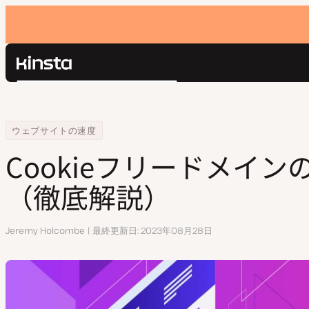
Kinsta®
検
プラットフォーム
索
ソリューション
ログイン
Home
リソースセンター
Cookieフリードメインの使用方法（徹底解説）
ウェブサイトの速度
価格設定
リソース
Cookieフリードメイン
お問い合わせ
（徹底解説）
執
Jeremy Holcombe
最終更新日
2023年08月28日
筆