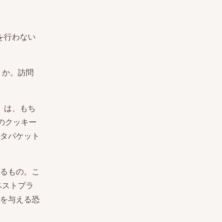
信を行わない
うか。訪問
e」は、もち
子のクッキー
タパケット
るもの。こ
ベストプラ
を与える恐