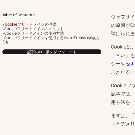
Table of Contents
ウェブサイ
Cookieフリードメインの基礎
の原因がC
Cookieフリードメインのメリット
挙げられま
Cookieフリードメインの使用方法
Cookieフリードメインを使用するWordPressの構成方
法
Cooki
記事のPDF版をダウンロード
「甘い」も
シーや
セキ
加されるこ
Cooki
記事では、
用方法をご
まずは、「
トとデメリ