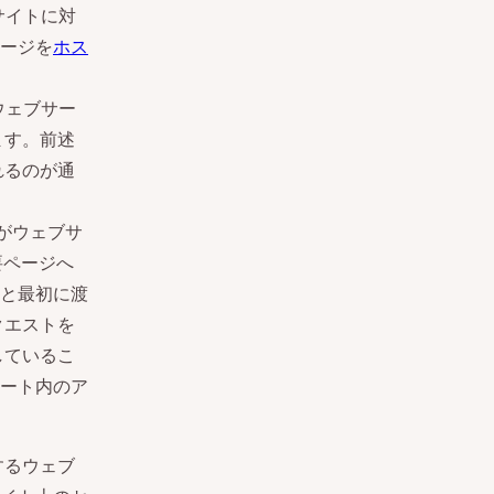
サイトに対
ージを
ホス
ウェブサー
ます。前述
れるのが通
がウェブサ
要ページへ
と最初に渡
クエストを
しているこ
ート内のア
するウェブ