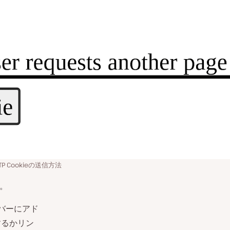
 Cookieの送信方法
す。
バーにアド
するかリン