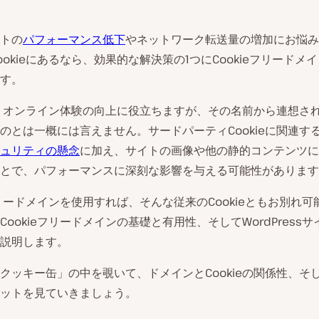
トの
パフォーマンス低下
やネットワーク転送量の増加にお悩み
ookieにあるなら、効果的な解決策の1つにCookieフリードメ
す。
eは、オンライン体験の向上に役立ちますが、その名前から連想さ
のとは一概には言えません。サードパーティCookieに関連す
ュリティの懸念
に加え、サイトの画像や他の静的コンテンツに
とで、パフォーマンスに深刻な影響を与える可能性があります
eフリードメインを使用すれば、そんな従来のCookieともお別れ
Cookieフリードメインの基礎と有用性、そしてWordPress
説明します。
クッキー缶」の中を覗いて、ドメインとCookieの関係性、そ
ットを見ていきましょう。