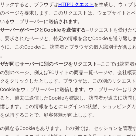
リックすると、ブラウザは
HTTPリクエスト
を生成し、ウェブ
のページを要求します。このリクエストは、ウェブサイトとペ
いるウェブサーバーに送信されます。
サーバーがページとCookieを送信する
─リクエストを受けた
、要求されたページと、特定の情報を含むCookieを送り返し
うに、このCookieに、訪問者とブラウザの個人識別子が含ま
。
ザが同じサーバーに別のページをリクエスト
─ここでは訪問者
の別のページ、例えばECサイトの商品一覧ページや、会社概
クをクリックしたとします。ブラウザは、この別のリクエスト
Cookieをウェブサーバーに送信します。ウェブサーバーはリ
ると、過去に送信したCookieを確認し、訪問者が過去に訪問
憶します。この情報をもとにログインの状態、ショッピングカ
を保持することで、顧客体験が向上します。
の異なるCookieもあります。上の例では、セッションを管理