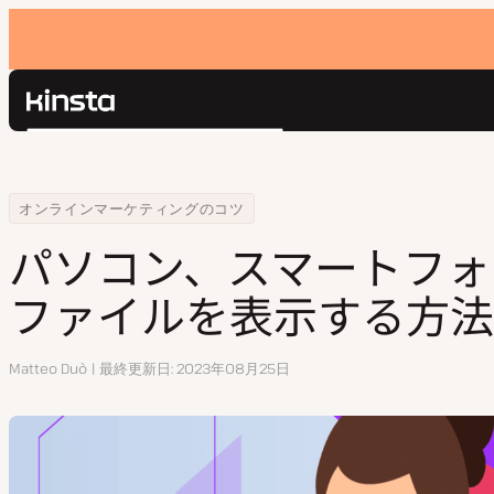
Kinsta®
検
プラットフォーム
索
ソリューション
ログイン
Home
リソースセンター
パソコン、スマートフォン内の隠しファイルを表示する方法
オンラインマーケティングのコツ
価格設定
リソース
パソコン、スマートフォ
お問い合わせ
ファイルを表示する方法
執
Matteo Duò
最終更新日
2023年08月25日
筆