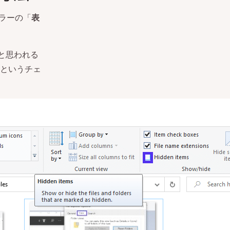
ーラーの「
表
と思われる
というチェ