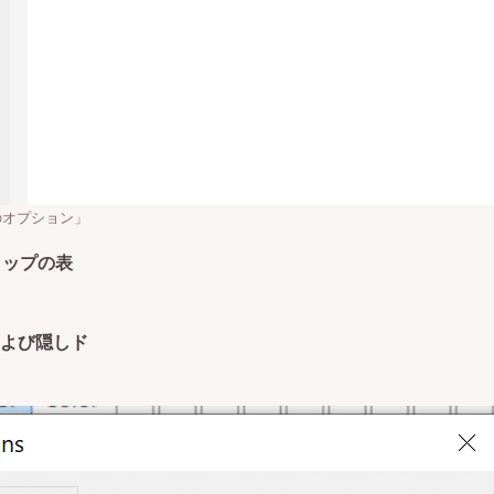
のオプション」
トップの表
よび隠しド