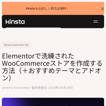
Kinstaをお試し｜初月は無料！
バ
ナ
ー
を
ナ
閉
Kinsta®
検
じ
ビ
プラットフォーム
る
索
ゲ
ソリューション
ログイン
無料でお試し
ー
Home
リソースセンター
Elementorで洗練されたWooCommerceストアを作成する方法（
WooCommerce
価格設定
リソース
シ
Elementorで洗練された
お問い合わせ
ョ
WooCommerceストアを作成する
ン
方法（＋おすすめテーマとアドオ
ン）
執
Jeremy Holcombe
最終更新日
2023年08月29日
筆