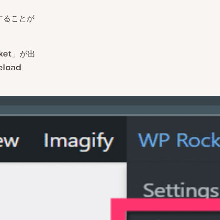
することが
ket
」が出
eload