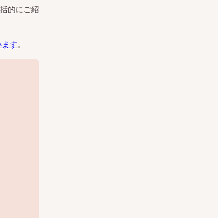
包括的にご紹
います
。