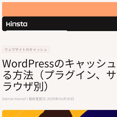
Kinsta®
検
プラットフォーム
索
ソリューション
ログイン
Home
リソースセンター
WordPressのキャッシュをクリアする方法（プラグイン、サーバー、
ウェブサイトのキャッシュ
価格設定
リソース
WordPressのキャッ
お問い合わせ
る方法（プラグイン、サ
ラウザ別）
執
Salman Ravoof
最終更新日
2025年04月30日
筆