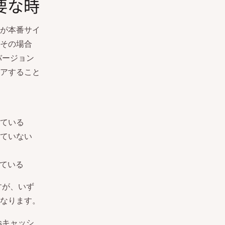
要な時
が本番サイ
その場合
バージョン
アすること
ている
ていない
れている
すが、いず
なります。
sキャッシ