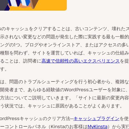
ressのキャッシュをクリアすることは、古いコンテンツ、壊れた
示されない変更などの問題が発生した際に実践する最も一般的
ングの1つ。ブログやオンラインストア、またはアクセスの多
種類を問わず、サイトを運営していれば、キャッシュの仕組み
ることは、訪問者に
高速で信頼性の高いエクスペリエンス
を提
す。
は、問題のトラブルシューティングを行う初心者から、複雑な
開発者まで、あらゆる経験値のWordPressユーザーを対象に
方法についてご説明していきます。「サイトに最新の変更内容
う状況では、キャッシュに原因があることがよくあります。
ordPressキャッシュのクリア方法─
キャッシュプラグイン
を使
ーコントロールパネル（Kinstaのお客様は
MyKinsta
）から実