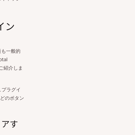
グイン
最も一般的
al
をご紹介しま
ュプラグイ
どのボタン
リアす