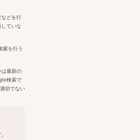
定などを行
通していな
の検索を行う
いは最新の
le検索で
適切でない
す。