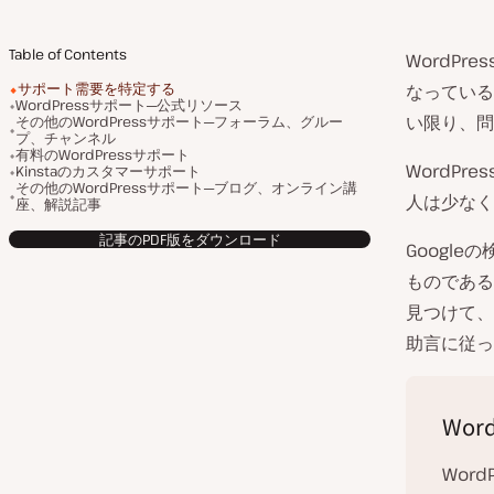
Table of Contents
WordP
サポート需要を特定する
なっている
WordPressサポート─公式リソース
い限り、問
その他のWordPressサポート─フォーラム、グルー
プ、チャンネル
有料のWordPressサポート
WordP
Kinstaのカスタマーサポート
その他のWordPressサポート─ブログ、オンライン講
人は少なく
座、解説記事
記事のPDF版をダウンロード
Googl
ものである
見つけて、
助言に従っ
Wor
Wor