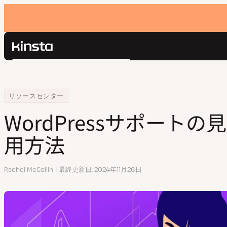
Kinsta®
検
プラットフォーム
索
ソリューション
ログイン
Home
WordPressサポートの見つけ方と活用方法
リソースセンター
価格設定
リソース
WordPressサポート
お問い合わせ
用方法
執
Rachel McCollin
最終更新日
2024年11月26日
筆