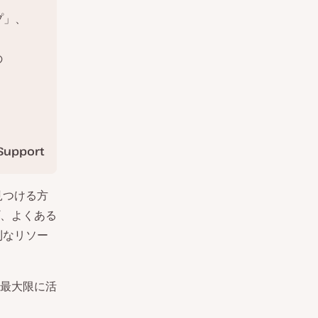
プ」、
の
Support
見つける方
、よくある
利なリソー
最大限に活