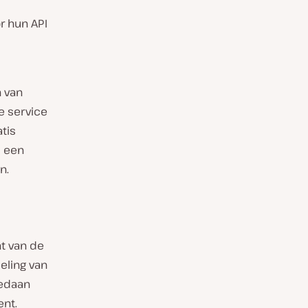
r hun API
 van
e service
tis
m een
n.
nt van de
eling van
gedaan
ent.