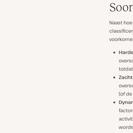
Soor
Naast hoe 
classifice
voorkomen
Harde
overs
totda
Zacht
overs
(of d
Dynam
factor
activi
worde