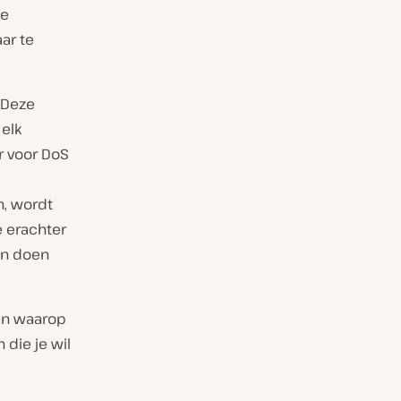
te
ar te
 Deze
elk
r voor DoS
, wordt
e erachter
en doen
ren waarop
die je wil