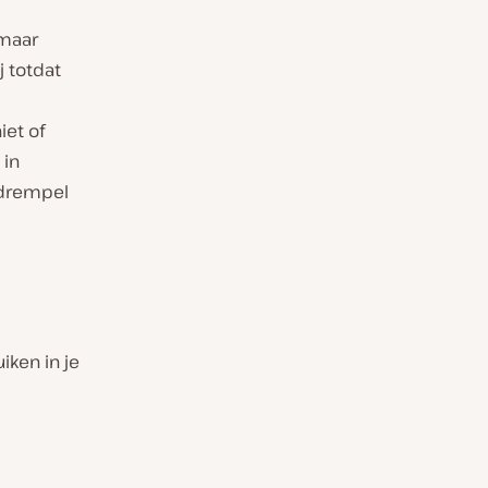
 maar
 totdat
et of
 in
 drempel
iken in je