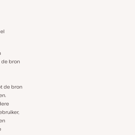
el
n
t de bron
ot de bron
en.
dere
ebruiker,
 en
e