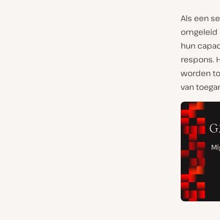
Als een se
omgeleid n
hun capaci
respons. H
worden toe
van toegan