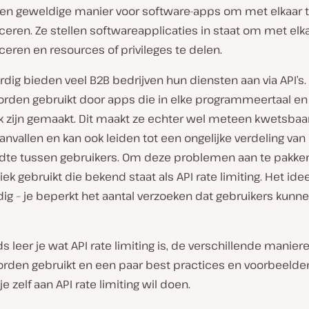
n een geweldige manier voor software-apps om met elkaar 
ren. Ze stellen softwareapplicaties in staat om met elka
ren en resources of privileges te delen.
ig bieden veel B2B bedrijven hun diensten aan via API’s.
rden gebruikt door apps die in elke programmeertaal en 
 zijn gemaakt. Dit maakt ze echter wel meteen kwetsbaa
nvallen en kan ook leiden tot een ongelijke verdeling van
te tussen gebruikers. Om deze problemen aan te pakken
ek gebruikt die bekend staat als API rate limiting. Het ide
ig – je beperkt het aantal verzoeken dat gebruikers kunn
ds leer je wat API rate limiting is, de verschillende manie
rden gebruikt en een paar best practices en voorbeelden 
e zelf aan API rate limiting wil doen.