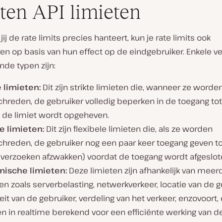
ten API limieten
jij de rate limits precies hanteert, kun je rate limits ook
ren op basis van hun effect op de eindgebruiker. Enkele ve
de typen zijn:
 limieten:
Dit zijn strikte limieten die, wanneer ze worde
chreden, de gebruiker volledig beperken in de toegang to
t de limiet wordt opgeheven.
e limieten:
Dit zijn flexibele limieten die, als ze worden
chreden, de gebruiker nog een paar keer toegang geven t
e verzoeken afzwakken) voordat de toegang wordt afgeslot
ische limieten:
Deze limieten zijn afhankelijk van meer
en zoals serverbelasting, netwerkverkeer, locatie van de g
teit van de gebruiker, verdeling van het verkeer, enzovoort,
n in realtime berekend voor een efficiënte werking van d