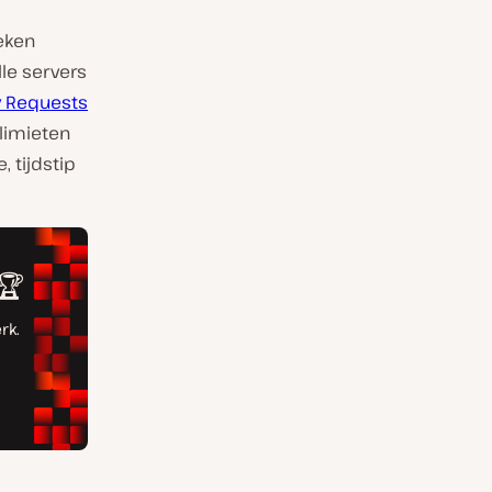
eken
le servers
y Requests
limieten
 tijdstip