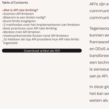
Table of Contents
API’s zij
Wat is API rate limiting?
communice
Soorten API limieten
communice
Waarom is een limiet nodig?
Burst limits begrijpen
3 methodes voor het implementeren van limieten
Tegenwoord
Best practices voor API rate limiting
Werken met API limieten
kunnen wo
Veelvoorkomende fouten rond API limieten
Zo hebben de top API providers hun API rate limits
framework
ingesteld
en DDoS aa
Download artikel als PDF
bandbreed
een techni
is eenvoud
aan je API.
In deze gi
het kan wo
weten als j