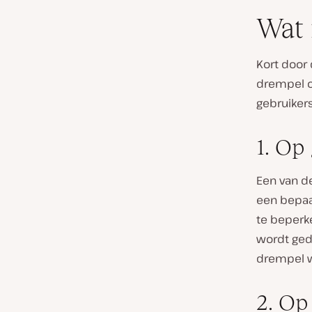
Wat 
Kort door 
drempel of
gebruiker
1. Op
Een van de
een bepaa
te beperke
wordt ged
drempel w
2. Op