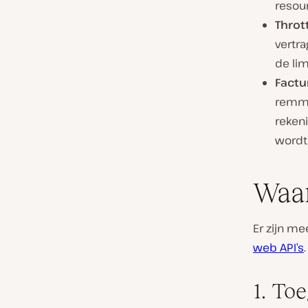
resou
Thrott
vertra
de li
Factu
remme
reken
wordt
Waar
Er zijn m
web API’s
1. To