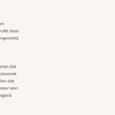
een
uikt door
ingesteld.
keren dat
dsbestek
llen dat
nneer een
igerd.