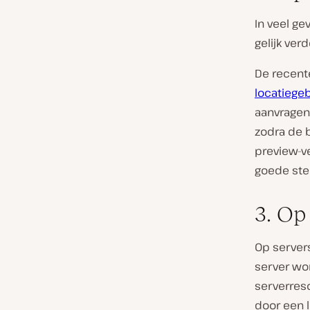
In veel g
gelijk ver
De recent
locatiege
aanvragen 
zodra de b
preview-v
goede ste
3. Op
Op servers
server wo
serverreso
door een 