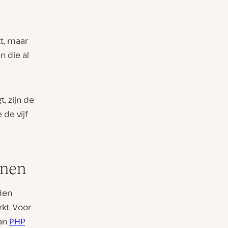
t, maar
n die al
, zijn de
de vijf
enen
den
kt. Voor
van
PHP