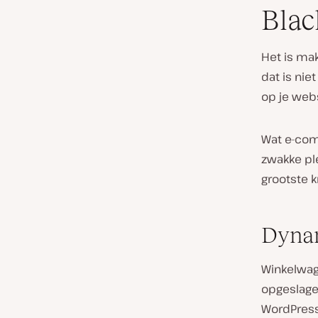
Blac
Het is ma
dat is nie
op je webs
Wat e-com
zwakke pl
grootste k
Dynam
Winkelwag
opgeslage
WordPress