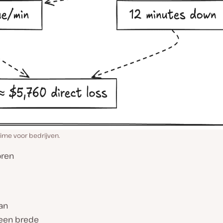
ime voor bedrijven.
oren
an
 een brede