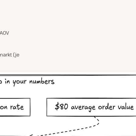
 AOV
arkt (je