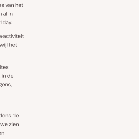
es van het
 al in
iday.
activiteit
ijl het
ites
k in de
gens,
jdens de
 we zien
en