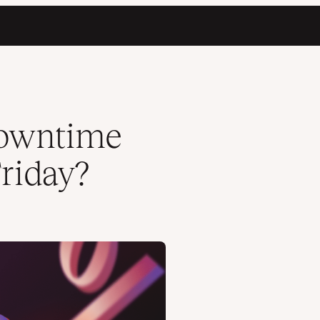
downtime
riday?