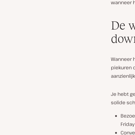
wanneer h
De w
down
Wanneer he
piekuren c
aanzienlij
Je hebt ge
solide sc
Bezoek
Friday
Conve