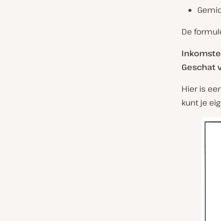
Gemid
De formul
Inkomste
Geschat v
Hier is e
kunt je ei