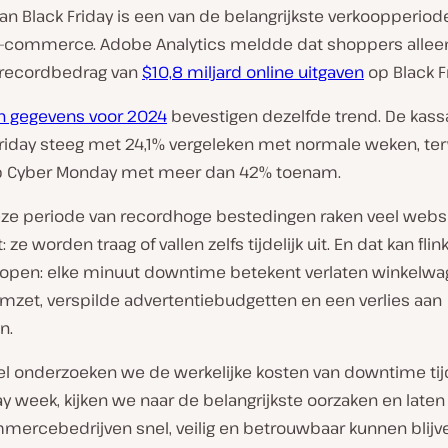
n Black Friday is een van de belangrijkste verkoopperiod
 e-commerce. Adobe Analytics meldde dat shoppers alleen
recordbedrag van
$10,8 miljard online uitgaven
op Black Fr
n gegevens voor 2024
bevestigen dezelfde trend. De kassa-
riday steeg met 24,1% vergeleken met normale weken, terw
p Cyber Monday met meer dan 42% toenam.
eze periode van recordhoge bestedingen raken veel webs
 ze worden traag of vallen zelfs tijdelijk uit. En dat kan flin
lopen: elke minuut downtime betekent verlaten winkelwa
mzet, verspilde advertentiebudgetten en een verlies aan
n.
ikel onderzoeken we de werkelijke kosten van downtime ti
ay week, kijken we naar de belangrijkste oorzaken en laten
mercebedrijven snel, veilig en betrouwbaar kunnen blijv