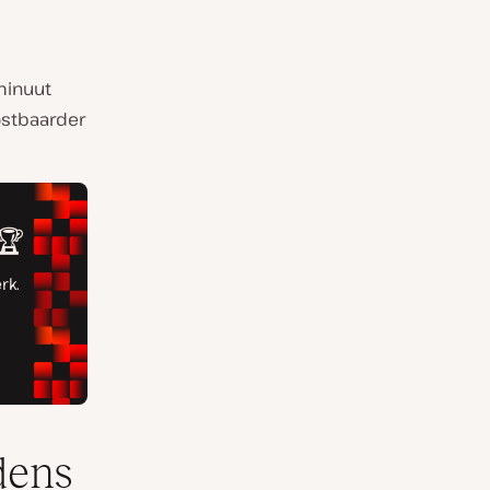
minuut
ostbaarder
dens