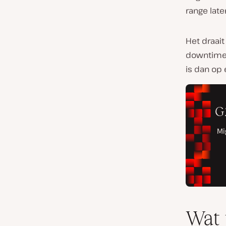
range late
Het draai
downtime 
is dan op
Wat 