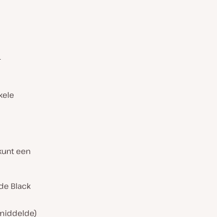
y
kele
kunt een
 de Black
emiddelde)