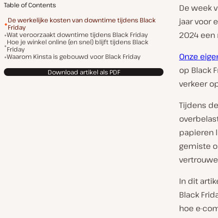
Table of Contents
De week va
De werkelijke kosten van downtime tijdens Black
jaar voor
Friday
2024 een 
Wat veroorzaakt downtime tijdens Black Friday
Hoe je winkel online (en snel) blijft tijdens Black
Friday
Onze eige
Waarom Kinsta is gebouwd voor Black Friday
op Black F
Download artikel als PDF
verkeer o
Tijdens d
overbelast:
papieren 
gemiste o
vertrouwe
In dit art
Black Frid
hoe e-com