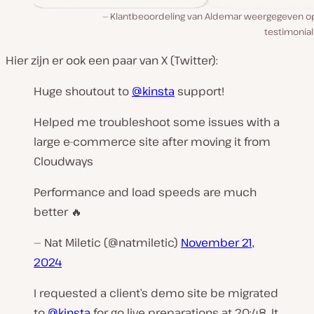
Klantbeoordeling van Aldemar weergegeven o
testimonial
Hier zijn er ook een paar van X (Twitter):
Huge shoutout to
@kinsta
support!
Helped me troubleshoot some issues with a
large e-commerce site after moving it from
Cloudways
Performance and load speeds are much
better 🔥
— Nat Miletic (@natmiletic)
November 21,
2024
I requested a client’s demo site be migrated
to
@kinsta
for go live preparations at 20:48. It