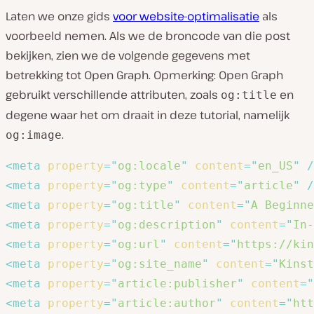
Laten we onze gids
voor website-optimalisatie
als
voorbeeld nemen. Als we de broncode van die post
bekijken, zien we de volgende gegevens met
betrekking tot Open Graph. Opmerking: Open Graph
gebruikt verschillende attributen, zoals
en
og:title
degene waar het om draait in deze tutorial, namelijk
.
og:image
<
meta
property
=
"
og:locale
"
content
=
"
en_US
"
/
<
meta
property
=
"
og:type
"
content
=
"
article
"
/
<
meta
property
=
"
og:title
"
content
=
"
A Beginne
<
meta
property
=
"
og:description
"
content
=
"
In-
<
meta
property
=
"
og:url
"
content
=
"
https://kin
<
meta
property
=
"
og:site_name
"
content
=
"
Kinst
<
meta
property
=
"
article:publisher
"
content
=
"
<
meta
property
=
"
article:author
"
content
=
"
htt