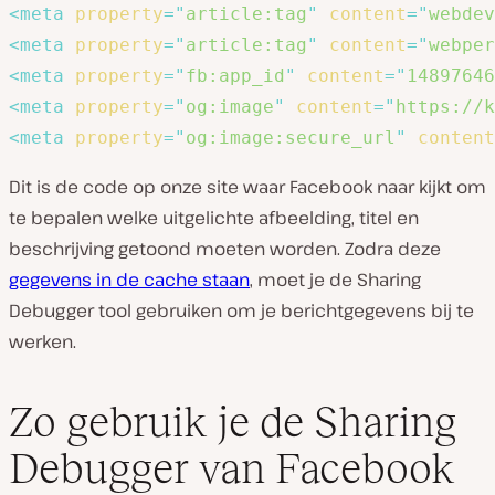
<
meta
property
=
"
article:tag
"
content
=
"
webdev
<
meta
property
=
"
article:tag
"
content
=
"
webper
<
meta
property
=
"
fb:app_id
"
content
=
"
14897646
<
meta
property
=
"
og:image
"
content
=
"
https://k
<
meta
property
=
"
og:image:secure_url
"
content
Dit is de code op onze site waar Facebook naar kijkt om
te bepalen welke uitgelichte afbeelding, titel en
beschrijving getoond moeten worden. Zodra deze
gegevens in de cache staan
, moet je de Sharing
Debugger tool gebruiken om je berichtgegevens bij te
werken.
Zo gebruik je de Sharing
Debugger van Facebook