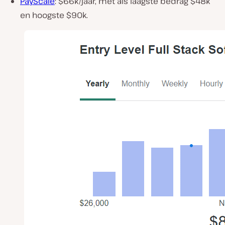
PayScale
: $66k/jaar, met als laagste bedrag $48k
en hoogste $90k.