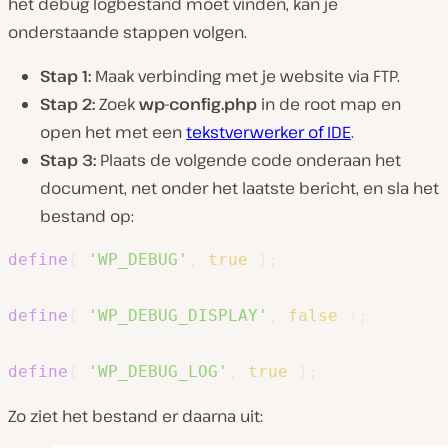
het debug logbestand moet vinden, kan je
onderstaande stappen volgen.
Stap 1:
Maak verbinding met je website via FTP.
Stap 2:
Zoek
wp-config.php
in de root map en
open het met een
tekstverwerker of IDE
.
Stap 3:
Plaats de volgende code onderaan het
document, net onder het laatste bericht, en sla het
bestand op:
define
(
'WP_DEBUG'
,
true
)
;
define
(
'WP_DEBUG_DISPLAY'
,
false
)
;
define
(
'WP_DEBUG_LOG'
,
true
)
;
Zo ziet het bestand er daarna uit: