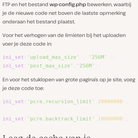
FTP en het bestand
wp-config.php
bewerken, waarbij
je de nieuwe code net boven de laatste opmerking
onderaan het bestand plaatst.
Voor het verhogen van de limieten bij het uploaden
voer je deze code in:
ini_set
(
'upload_max_size'
,
'256M'
)
;
ini_set
(
'post_max_size'
,
'256M'
)
;
En voor het stuklopen van grote pagina’s op je site, voeg
je deze code toe:
ini_set
(
'pcre.recursion_limit'
,
20000000
)
;
ini_set
(
'pcre.backtrack_limit'
,
10000000
)
;