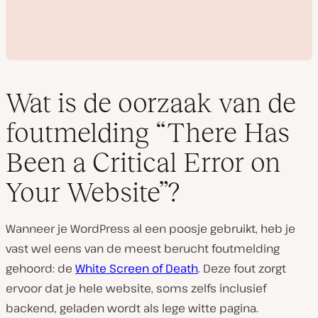
Wat is de oorzaak van de
foutmelding “There Has
V
Been a Critical Error on
i
d
Your Website”?
e
o
a
f
s
Wanneer je WordPress al een poosje gebruikt, heb je
p
vast wel eens van de meest berucht foutmelding
e
l
gehoord: de
White Screen of Death
. Deze fout zorgt
e
n
ervoor dat je hele website, soms zelfs inclusief
backend, geladen wordt als lege witte pagina.