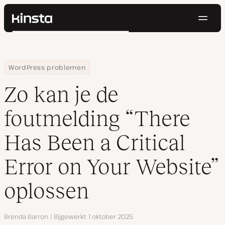
Navig
Kinsta®
Zoeken
Platform
Oplossingen
Inloggen
Probeer gratis
Home
Hulpbronnen
Blog
Zo kan je de foutmelding “There Has Been a Critical Error on You
WordPress problemen
Prijzen
Bronnen
Zo kan je de
Contact
foutmelding “There
Has Been a Critical
Error on Your Website”
oplossen
Auteur
Brenda Barron
Bijgewerkt
1 oktober 2025