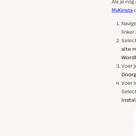
Als je nog
MyKinsta
d
Navige
linker 
Selec
site 
WordP
Voer j
Door
Voer i
Select
insta