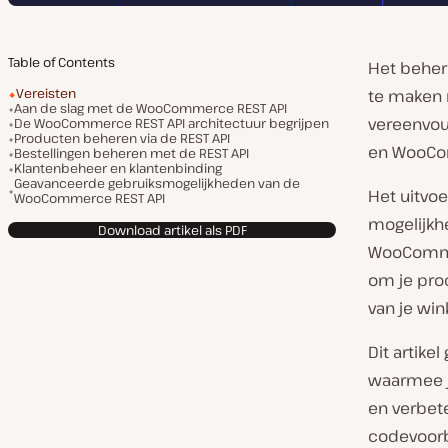
Table of Contents
Het beher
Vereisten
te maken 
Aan de slag met de WooCommerce REST API
vereenvou
De WooCommerce REST API architectuur begrijpen
Producten beheren via de REST API
en WooCom
Bestellingen beheren met de REST API
Klantenbeheer en klantenbinding
Geavanceerde gebruiksmogelijkheden van de
Het uitvoe
WooCommerce REST API
mogelijkh
Download artikel als PDF
WooCommer
om je proc
van je wi
Dit artike
waarmee j
en verbete
codevoorb