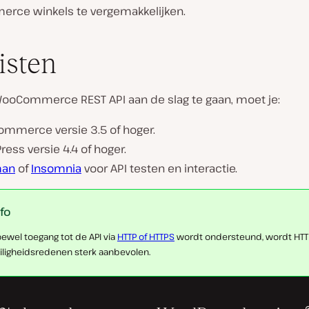
ce winkels te vergemakkelijken.
isten
oCommerce REST API aan de slag te gaan, moet je:
mmerce versie 3.5 of hoger.
ess versie 4.4 of hoger.
man
of
Insomnia
voor API testen en interactie.
nfo
ewel toegang tot de API via
HTTP of HTTPS
wordt ondersteund, wordt HT
iligheidsredenen sterk aanbevolen.