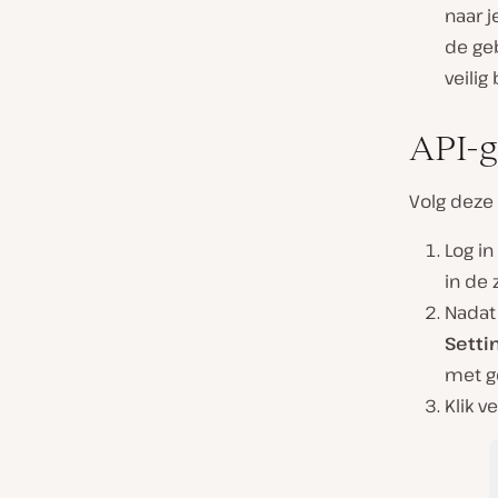
naar j
de ge
veilig
API-
Volg deze
Log i
in de
Nadat 
Setti
met g
Klik v