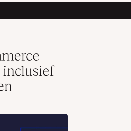
sche voorbeelden
mmerce
inclusief
en