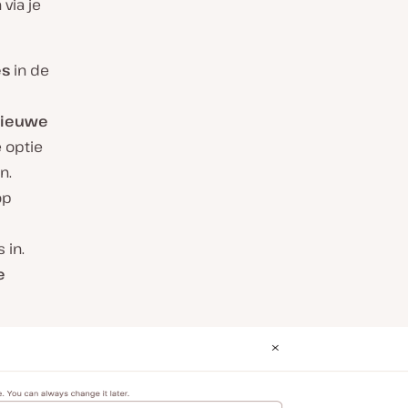
via je
es
in de
ieuwe
 optie
n.
op
 in.
e