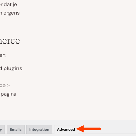
r dat je
n ergens
merce
en:
d plugins
ce
>
 pagina