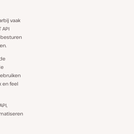
rbij vaak
 API
 besturen
en.
 de
de
gebruiken
 en feel
API,
omatiseren