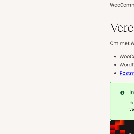
WooCommer
Vere
Om met Wo
WooCo
WordPr
Post
I
Ho
ve