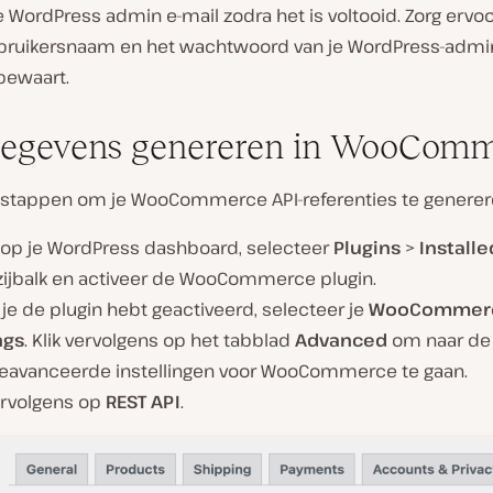
e WordPress admin e-mail zodra het is voltooid. Zorg ervoo
bruikersnaam en het wachtwoord van je WordPress-admi
 bewaart.
gegevens genereren in WooCom
 stappen om je WooCommerce API-referenties te generer
n op je WordPress dashboard, selecteer
Plugins
>
Installe
 zijbalk en activeer de WooCommerce plugin.
je de plugin hebt geactiveerd, selecteer je
WooCommer
ngs
. Klik vervolgens op het tabblad
Advanced
om naar de
eavanceerde instellingen voor WooCommerce te gaan.
ervolgens op
REST API
.