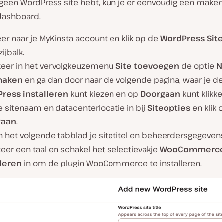
 geen WordPress site hebt, kun je er eenvoudig een maken 
ashboard.
er naar je MyKinsta account en klik op de
WordPress Sit
zijbalk.
teer in het vervolgkeuzemenu
Site toevoegen
de optie
N
maken
en ga dan door naar de volgende pagina, waar je de
ress installeren
kunt kiezen en op
Doorgaan
kunt klikke
e sitenaam en datacenterlocatie in bij
Siteopties
en klik 
gaan
.
n het volgende tabblad je sitetitel en beheerdersgegevens
eer een taal en schakel het selectievakje
WooCommerc
lleren
in om de plugin WooCommerce te installeren.