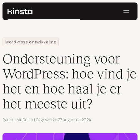
Navig
Kinsta®
Zoeken
Platform
Oplossingen
Inloggen
Probeer gratis
Home
Hulpbronnen
Blog
Ondersteuning voor WordPress: hoe vind je het en hoe haal je er
WordPress ontwikkeling
Prijzen
Bronnen
Ondersteuning voor
Contact
WordPress: hoe vind je
het en hoe haal je er
het meeste uit?
Auteur
Rachel McCollin
Bijgewerkt
27 augustus 2024