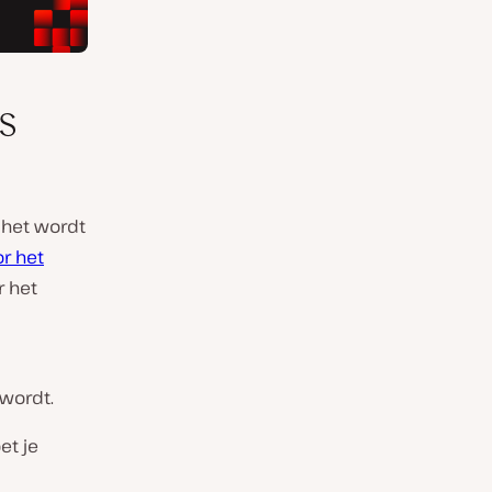
s
 het wordt
r het
r het
 wordt.
et je