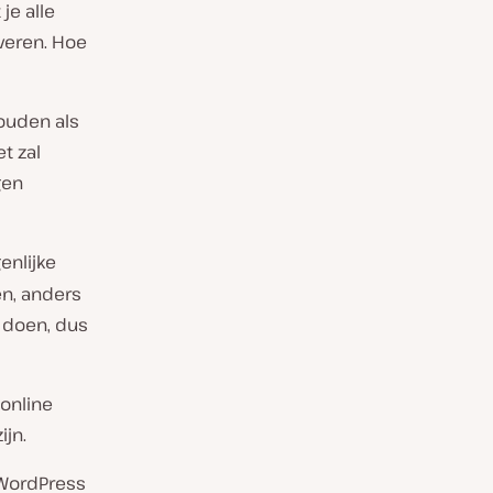
je alle
veren. Hoe
houden als
et zal
gen
genlijke
en, anders
e doen, dus
 online
ijn.
 WordPress