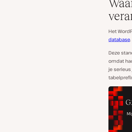
Waar
vera
Het WordPr
database
Deze stand
omdat hac
je serieus
tabelprefi