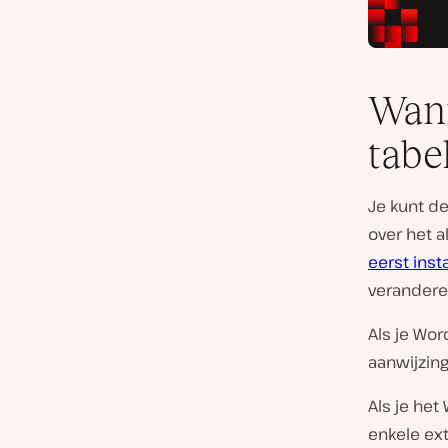
Wann
tabe
Je kunt d
over het 
eerst
inst
veranderen
Als je Wor
aanwijzin
Als je het
enkele ext