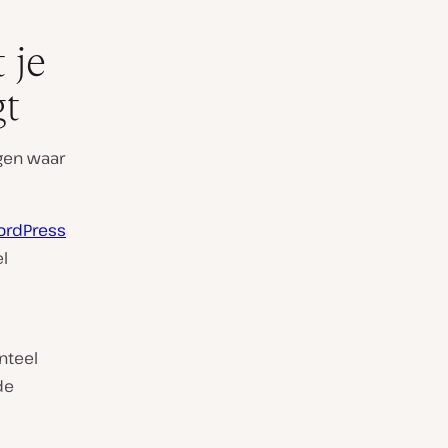
 je
gt
ngen waar
ordPress
el
nteel
de