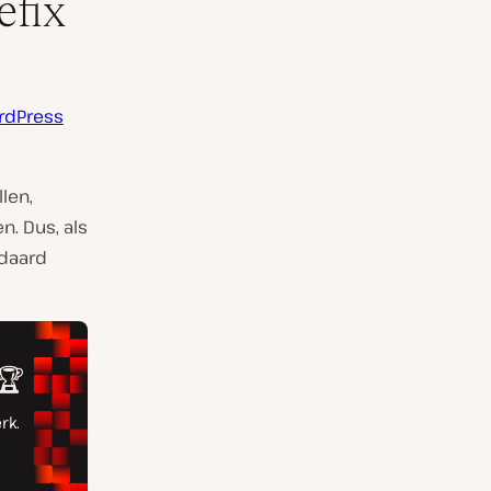
efix
rdPress
len,
. Dus, als
ndaard