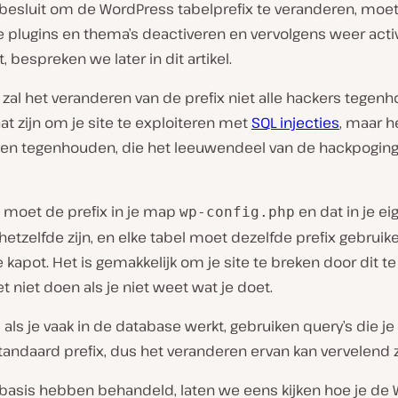
 besluit om de WordPress tabelprefix te veranderen, moet 
 plugins en thema’s deactiveren en vervolgens weer acti
, bespreken we later in dit artikel.
zal het veranderen van de prefix niet alle hackers tegen
taat zijn om je site te exploiteren met
SQL injecties
, maar h
len tegenhouden, die het leeuwendeel van de hackpogin
e moet de prefix in je map
en dat in je ei
wp-config.php
etzelfde zijn, en elke tabel moet dezelfde prefix gebruik
te kapot. Het is gemakkelijk om je site te breken door dit t
t niet doen als je niet weet wat je doet.
t, als je vaak in de database werkt, gebruiken query’s die je
tandaard prefix, dus het veranderen ervan kan vervelend z
basis hebben behandeld, laten we eens kijken hoe je de