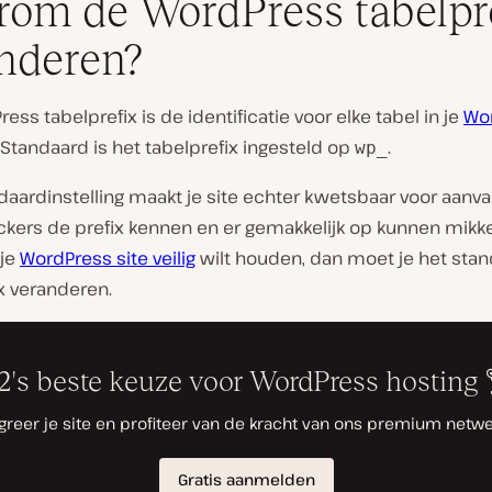
om de WordPress tabelpr
nderen?
ess tabelprefix is de identificatie voor elke tabel in je
Wo
V
. Standaard is het tabelprefix ingesteld op
.
wp_
i
d
aardinstelling maakt je site echter kwetsbaar voor aanval
e
o
kers de prefix kennen en er gemakkelijk op kunnen mikken
a
 je
WordPress site veilig
wilt houden, dan moet je het sta
f
s
x veranderen.
p
e
l
e
n