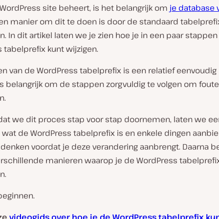
 WordPress site beheert, is het belangrijk om
je database v
Een manier om dit te doen is door de standaard tabelprefi
. In dit artikel laten we je zien hoe je in een paar stappen
tabelprefix kunt wijzigen.
en van de WordPress tabelprefix is een relatief eenvoudig
s belangrijk om de stappen zorgvuldig te volgen om foute
n.
dat we dit proces stap voor stap doornemen, laten we ee
n wat de WordPress tabelprefix is en enkele dingen aanb
e denken voordat je deze verandering aanbrengt. Daarna 
erschillende manieren waarop je de WordPress tabelprefix
n.
beginnen.
nze
videogids over hoe je de WordPress tabelprefix ku