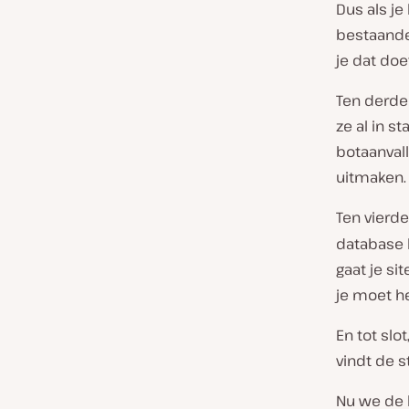
Dus als je
bestaande
je dat doet
Ten derde 
ze al in s
botaanval
uitmaken.
Ten vierd
database h
gaat je si
je moet he
En tot slo
vindt de s
Nu we de 