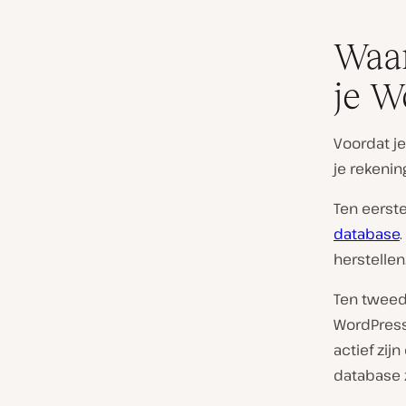
Waar
je W
Voordat je
je rekeni
Ten eerst
database
herstellen
Ten tweed
WordPress
actief zij
database z