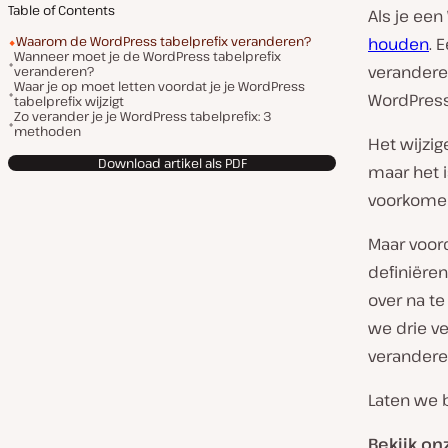
Table of Contents
Als je een
Waarom de WordPress tabelprefix veranderen?
houden
. 
Wanneer moet je de WordPress tabelprefix
veranderen
veranderen?
Waar je op moet letten voordat je je WordPress
WordPress 
tabelprefix wijzigt
Zo verander je je WordPress tabelprefix: 3
methoden
Het wijzig
Download artikel als PDF
maar het i
voorkome
Maar voor
definiëre
over na t
we drie v
verandere
Laten we 
Bekijk o