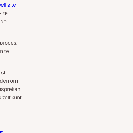
eilig te
x te
 de
 proces,
n te
rst
ieden om
bespreken
 zelf kunt
nt