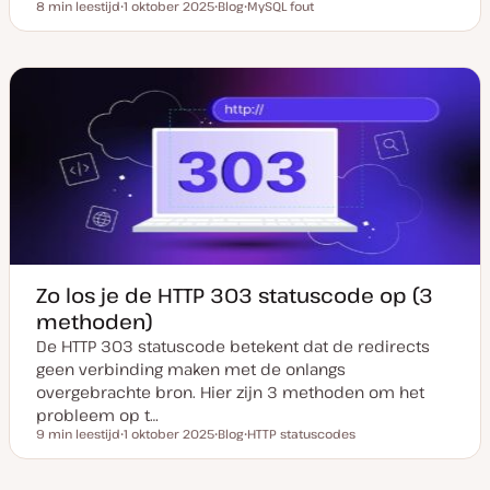
8 min leestijd
1 oktober 2025
Blog
MySQL fout
Leestijd
D
P
O
a
o
n
t
s
d
u
t
e
m
t
r
v
y
w
a
p
e
n
e
r
u
p
p
d
a
t
e
Zo los je de HTTP 303 statuscode op (3
methoden)
De HTTP 303 statuscode betekent dat de redirects
geen verbinding maken met de onlangs
overgebrachte bron. Hier zijn 3 methoden om het
probleem op t…
9 min leestijd
1 oktober 2025
Blog
HTTP statuscodes
Leestijd
D
P
O
a
o
n
t
s
d