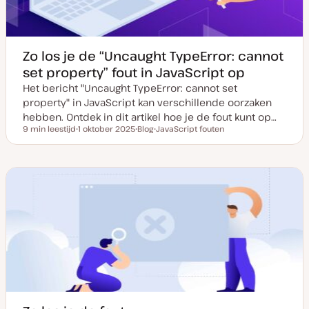
Zo los je de “Uncaught TypeError: cannot
set property” fout in JavaScript op
Het bericht "Uncaught TypeError: cannot set
property" in JavaScript kan verschillende oorzaken
hebben. Ontdek in dit artikel hoe je de fout kunt op…
9 min leestijd
1 oktober 2025
Blog
JavaScript fouten
Leestijd
D
P
O
a
o
n
t
s
d
u
t
e
m
t
r
v
y
w
a
p
e
n
e
r
u
p
p
d
a
t
e