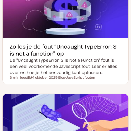
u
p
p
p
d
a
t
e
Zo los je de fout “Uncaught TypeError: $
is not a function” op
De "Uncaught TypeError: $ Is Not a Function" fout is
een veel voorkomende Javascript fout. Leer er alles
over en hoe je het eenvoudig kunt oplossen…
6 min leestijd
1 oktober 2025
Blog
JavaScript fouten
Leestijd
D
P
O
a
o
n
t
s
d
u
t
e
m
t
r
v
y
w
a
p
e
n
e
r
u
p
p
d
a
t
e