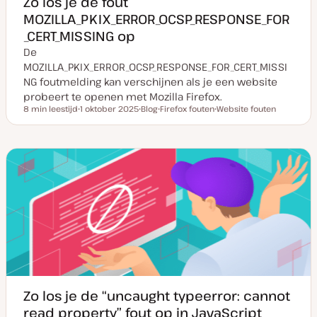
Zo los je de fout
MOZILLA_PKIX_ERROR_OCSP_RESPONSE_FOR
_CERT_MISSING op
De
MOZILLA_PKIX_ERROR_OCSP_RESPONSE_FOR_CERT_MISSI
NG foutmelding kan verschijnen als je een website
probeert te openen met Mozilla Firefox.
8 min leestijd
1 oktober 2025
Blog
Firefox fouten
Website fouten
Leestijd
D
P
O
O
a
o
n
n
t
s
d
d
u
t
e
e
m
t
r
r
v
y
w
w
a
p
e
e
n
e
r
r
u
p
p
p
d
a
t
e
Zo los je de “uncaught typeerror: cannot
read property” fout op in JavaScript