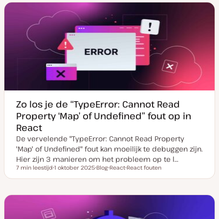
u
t
e
m
t
r
v
y
w
a
p
e
n
e
r
u
p
p
d
a
t
e
Zo los je de “TypeError: Cannot Read
Property ‘Map’ of Undefined” fout op in
React
De vervelende "TypeError: Cannot Read Property
'Map' of Undefined" fout kan moeilijk te debuggen zijn.
Hier zijn 3 manieren om het probleem op te l…
7 min leestijd
1 oktober 2025
Blog
React
React fouten
Leestijd
D
P
O
O
a
o
n
n
t
s
d
d
u
t
e
e
m
t
r
r
v
y
w
w
a
p
e
e
n
e
r
r