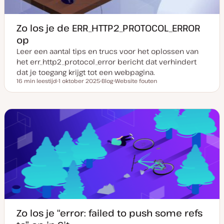
Zo los je de ERR_HTTP2_PROTOCOL_ERROR
op
Leer een aantal tips en trucs voor het oplossen van
het err_http2_protocol_error bericht dat verhindert
dat je toegang krijgt tot een webpagina.
16 min leestijd
1 oktober 2025
Blog
Website fouten
Leestijd
D
P
O
a
o
n
t
s
d
u
t
e
m
t
r
v
y
w
a
p
e
n
e
r
u
p
p
d
a
t
e
Zo los je “error: failed to push some refs