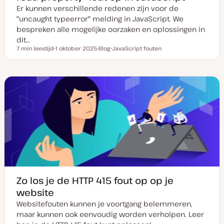
Er kunnen verschillende redenen zijn voor de
"uncaught typeerror" melding in JavaScript. We
bespreken alle mogelijke oorzaken en oplossingen in
dit…
7 min leestijd
1 oktober 2025
Blog
JavaScript fouten
Leestijd
D
P
O
a
o
n
t
s
d
u
t
e
m
t
r
v
y
w
a
p
e
n
e
r
u
p
p
d
a
t
e
Zo los je de HTTP 415 fout op op je
website
Websitefouten kunnen je voortgang belemmeren,
maar kunnen ook eenvoudig worden verholpen. Leer