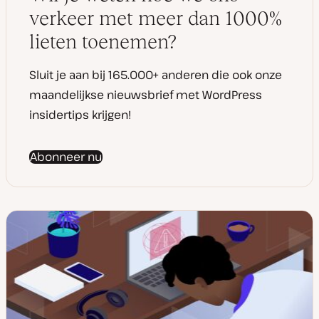
d
a
verkeer met meer dan 1000%
t
e
lieten toenemen?
Sluit je aan bij 165.000+ anderen die ook onze
maandelijkse nieuwsbrief met WordPress
insidertips krijgen!
Abonneer nu