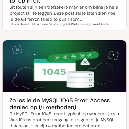
to” op in Git
Git fouten zijn een trefzekere manier om bijna je hele
project stil te leggen. Deze post zal je laten zien hoe
je de Git "error: failed to push som…
13 min leestijd
1 oktober 2025
Blog
Git
Webdevelopment tools
Leestijd
D
P
O
O
a
o
n
n
t
s
d
d
u
t
e
e
m
t
r
r
v
y
w
w
a
p
e
e
n
e
r
r
u
p
p
p
d
a
t
e
Zo los je de MySQL 1045 Error: Access
denied op (4 methoden)
De MySQL Error 1045 treedt typisch op wanneer je via
WordPress probeert toegang te krijgen tot je MySQL
database. Hier zijn 4 methoden om het probl…