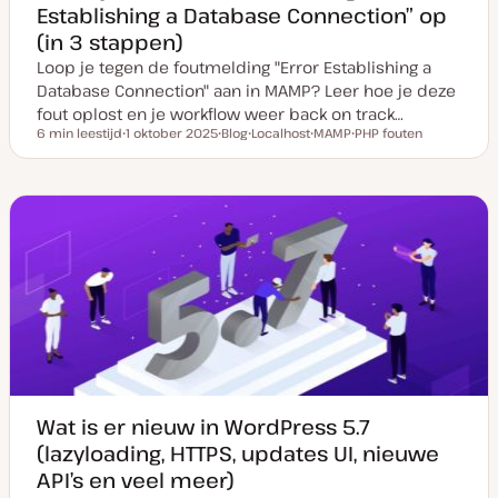
Establishing a Database Connection” op
(in 3 stappen)
Loop je tegen de foutmelding "Error Establishing a
Database Connection" aan in MAMP? Leer hoe je deze
fout oplost en je workflow weer back on track…
6 min leestijd
1 oktober 2025
Blog
Localhost
MAMP
PHP fouten
Leestijd
D
P
O
O
O
a
o
n
n
n
t
s
d
d
d
u
t
e
e
e
m
t
r
r
r
v
y
w
w
w
a
p
e
e
e
n
e
r
r
r
u
p
p
p
p
d
a
t
e
Wat is er nieuw in WordPress 5.7
(lazyloading, HTTPS, updates UI, nieuwe
API’s en veel meer)