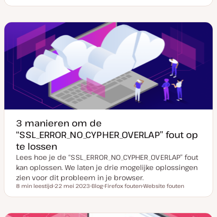
D
P
O
a
o
n
t
s
d
u
t
e
m
t
r
v
y
w
a
p
e
n
e
r
u
p
p
d
a
t
e
3 manieren om de
“SSL_ERROR_NO_CYPHER_OVERLAP” fout op
te lossen
Lees hoe je de “SSL_ERROR_NO_CYPHER_OVERLAP” fout
kan oplossen. We laten je drie mogelijke oplossingen
zien voor dit probleem in je browser.
8 min leestijd
22 mei 2023
Blog
Firefox fouten
Website fouten
Leestijd
D
P
O
O
a
o
n
n
t
s
d
d
u
t
e
e