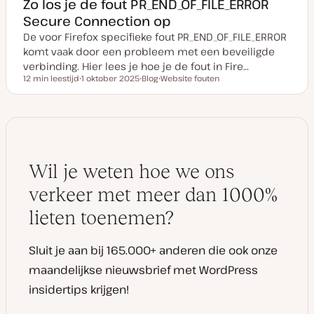
Zo los je de fout PR_END_OF_FILE_ERROR
Secure Connection op
De voor Firefox specifieke fout PR_END_OF_FILE_ERROR
komt vaak door een probleem met een beveiligde
verbinding. Hier lees je hoe je de fout in Fire…
12 min leestijd
1 oktober 2025
Blog
Website fouten
Leestijd
D
P
O
a
o
n
t
s
d
u
t
e
m
t
r
v
y
w
a
p
e
n
e
r
u
p
Wil je weten hoe we ons
p
d
a
verkeer met meer dan 1000%
t
e
lieten toenemen?
Sluit je aan bij 165.000+ anderen die ook onze
maandelijkse nieuwsbrief met WordPress
insidertips krijgen!