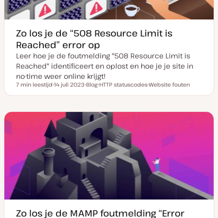
Zo los je de “508 Resource Limit is
Reached” error op
Leer hoe je de foutmelding "508 Resource Limit is
Reached" identificeert en oplost en hoe je je site in
no-time weer online krijgt!
7 min leestijd
14 juli 2023
Blog
HTTP statuscodes
Website fouten
Leestijd
D
P
O
O
a
o
n
n
t
s
d
d
u
t
e
e
m
t
r
r
v
y
w
w
a
p
e
e
n
e
r
r
u
p
p
p
d
a
t
e
Zo los je de MAMP foutmelding “Error