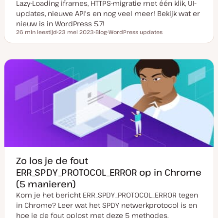
Lazy-Loading iframes, HTTPS-migratie met één klik, UI-
updates, nieuwe API's en nog veel meer! Bekijk wat er
nieuw is in WordPress 5.7!
26 min leestijd
23 mei 2023
Blog
WordPress updates
Leestijd
D
P
O
a
o
n
t
s
d
u
t
e
m
t
r
v
y
w
a
p
e
n
e
r
u
p
p
d
a
t
e
Zo los je de fout
ERR_SPDY_PROTOCOL_ERROR op in Chrome
(5 manieren)
Kom je het bericht ERR_SPDY_PROTOCOL_ERROR tegen
in Chrome? Leer wat het SPDY netwerkprotocol is en
hoe je de fout oplost met deze 5 methodes.