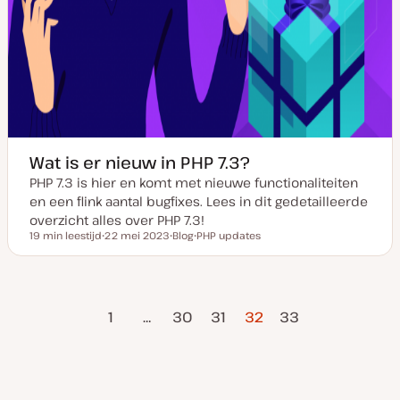
Wat is er nieuw in PHP 7.3?
PHP 7.3 is hier en komt met nieuwe functionaliteiten
en een flink aantal bugfixes. Lees in dit gedetailleerde
overzicht alles over PHP 7.3!
19 min leestijd
22 mei 2023
Blog
PHP updates
Leestijd
D
P
O
a
o
n
t
s
d
u
t
e
m
t
r
Vorige
Volgende
Berichten
v
y
w
1
…
30
31
32
33
a
p
e
pagina
pagina
n
e
r
u
p
paginering
p
d
a
t
e