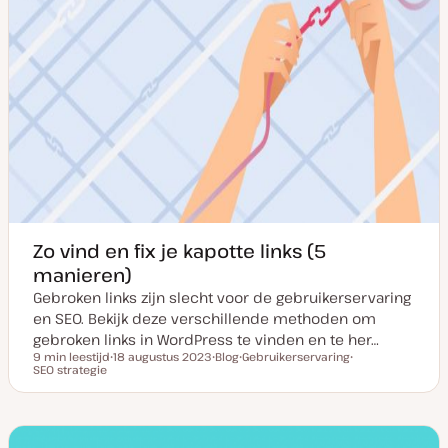
Zo vind en fix je kapotte links (5
manieren)
Gebroken links zijn slecht voor de gebruikerservaring
en SEO. Bekijk deze verschillende methoden om
gebroken links in WordPress te vinden en te her…
9 min leestijd
18 augustus 2023
Blog
Gebruikerservaring
Leestijd
SEO strategie
D
P
O
O
a
o
n
n
t
s
d
d
u
t
e
e
m
t
r
r
v
y
w
w
a
p
e
e