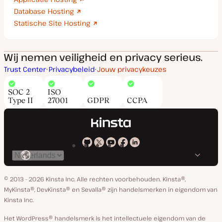
Database Hosting
Statische Site Hosting
Wij nemen veiligheid en privacy serieus.
Trust Center
Privacybeleid
Jouw privacykeuzes
SOC 2
ISO
Type II
27001
GDPR
CCPA
Kinsta
Kinsta
Kinsta
Kinsta
Kinsta
Selecteer
op
op
op
op
op
taal
GitHub
X
YouTube
Facebook
Linkedin
© 2013 - 2026 Kinsta Inc. Alle rechten voorbehouden.
Kinsta®,
MyKinsta®, DevKinsta® en Sevalla® zijn handelsmerken in eigendom van
Kinsta Inc.
Het WordPress® handelsmerk is het intellectuele eigendom van de