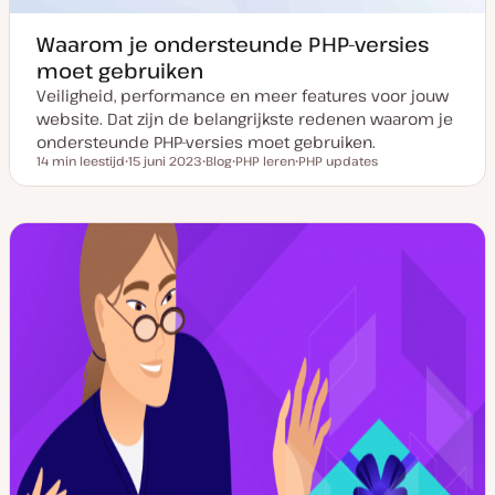
Waarom je ondersteunde PHP-versies
moet gebruiken
Veiligheid, performance en meer features voor jouw
website. Dat zijn de belangrijkste redenen waarom je
ondersteunde PHP-versies moet gebruiken.
14 min leestijd
15 juni 2023
Blog
PHP leren
PHP updates
Leestijd
D
P
O
O
a
o
n
n
t
s
d
d
u
t
e
e
m
t
r
r
v
y
w
w
a
p
e
e
n
e
r
r
u
p
p
p
d
a
t
e