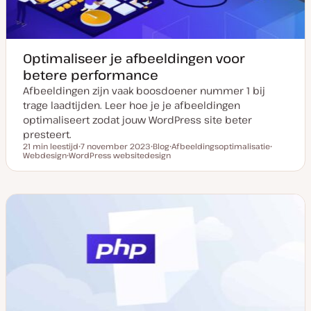
e
Optimaliseer je afbeeldingen voor
betere performance
Afbeeldingen zijn vaak boosdoener nummer 1 bij
trage laadtijden. Leer hoe je je afbeeldingen
optimaliseert zodat jouw WordPress site beter
presteert.
21 min leestijd
7 november 2023
Blog
Afbeeldingsoptimalisatie
Leestijd
Webdesign
WordPress websitedesign
D
P
O
O
O
a
o
n
n
n
t
s
d
d
d
u
t
e
e
e
m
t
r
r
r
v
y
w
w
w
a
p
e
e
e
n
e
r
r
r
u
p
p
p
p
d
a
t
e