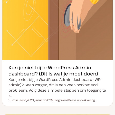
Kun je niet bij je WordPress Admin
dashboard? (Dit is wat je moet doen)
Kun je niet bij je WordPress Admin dashboard (WP-
admin)? Geen zorgen, dit is een veelvoorkomend
probleem. Volg deze simpele stappen om toegang te
k…
18 min leestijd
28 januari 2025
Blog
WordPress ontwikkeling
Leestijd
D
P
O
a
o
n
t
s
d
u
t
e