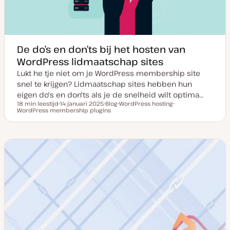
De do’s en don’ts bij het hosten van
WordPress lidmaatschap sites
Lukt he tje niet om je WordPress membership site
snel te krijgen? Lidmaatschap sites hebben hun
eigen do's en don'ts als je de snelheid wilt optima…
18 min leestijd
14 januari 2025
Blog
WordPress hosting
Leestijd
WordPress membership plugins
D
P
O
O
a
o
n
n
t
s
d
d
u
t
e
e
m
t
r
r
v
y
w
w
a
p
e
e
n
e
r
r
u
p
p
p
d
a
t
e