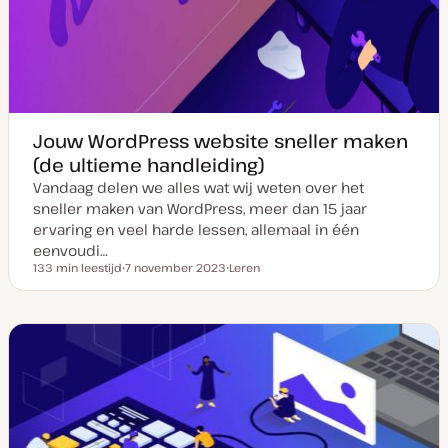
Jouw WordPress website sneller maken
(de ultieme handleiding)
Vandaag delen we alles wat wij weten over het
sneller maken van WordPress, meer dan 15 jaar
ervaring en veel harde lessen, allemaal in één
eenvoudi…
133 min leestijd
7 november 2023
Leren
Leestijd
D
P
a
o
t
s
u
t
m
t
v
y
a
p
n
e
u
p
d
a
t