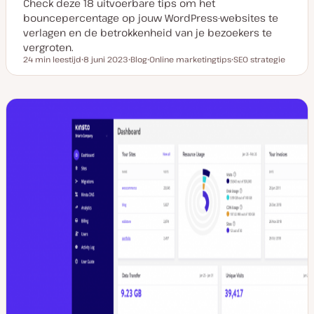
Check deze 18 uitvoerbare tips om het
bouncepercentage op jouw WordPress-websites te
verlagen en de betrokkenheid van je bezoekers te
vergroten.
24 min leestijd
8 juni 2023
Blog
Online marketingtips
SEO strategie
Leestijd
D
P
O
O
a
o
n
n
t
s
d
d
u
t
e
e
m
t
r
r
v
y
w
w
a
p
e
e
n
e
r
r
u
p
p
p
d
a
t
e