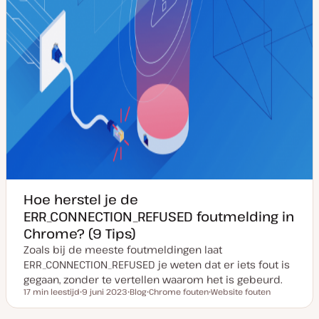
Hoe herstel je de
ERR_CONNECTION_REFUSED foutmelding in
Chrome? (9 Tips)
Zoals bij de meeste foutmeldingen laat
ERR_CONNECTION_REFUSED je weten dat er iets fout is
gegaan, zonder te vertellen waarom het is gebeurd.
17 min leestijd
9 juni 2023
Blog
Chrome fouten
Website fouten
Leestijd
D
P
O
O
a
o
n
n