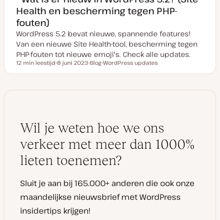
Health en bescherming tegen PHP-
fouten)
WordPress 5.2 bevat nieuwe, spannende features!
Van een nieuwe Site Health-tool, bescherming tegen
PHP-fouten tot nieuwe emoji's. Check alle updates.
12 min leestijd
8 juni 2023
Blog
WordPress updates
Leestijd
D
P
O
a
o
n
t
s
d
u
t
e
m
t
r
v
y
w
a
p
e
n
e
r
u
p
Wil je weten hoe we ons
p
d
a
verkeer met meer dan 1000%
t
e
lieten toenemen?
Sluit je aan bij 165.000+ anderen die ook onze
maandelijkse nieuwsbrief met WordPress
insidertips krijgen!