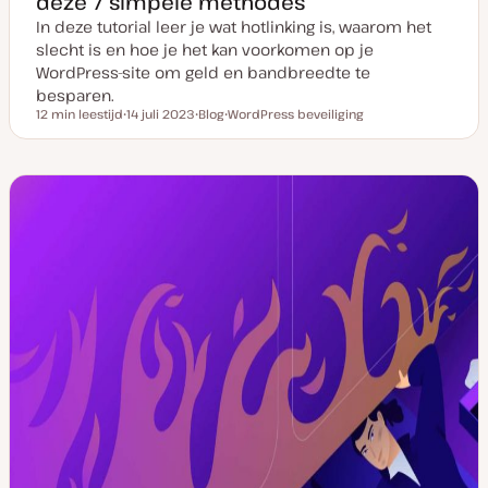
deze 7 simpele methodes
In deze tutorial leer je wat hotlinking is, waarom het
slecht is en hoe je het kan voorkomen op je
WordPress-site om geld en bandbreedte te
besparen.
12 min leestijd
14 juli 2023
Blog
WordPress beveiliging
Leestijd
D
P
O
a
o
n
t
s
d
u
t
e
m
t
r
v
y
w
a
p
e
n
e
r
u
p
p
d
a
t
e