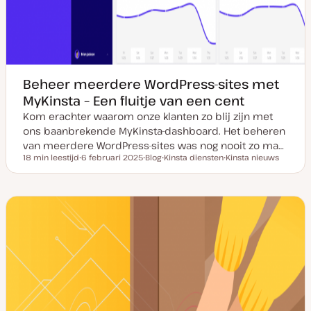
Beheer meerdere WordPress-sites met
MyKinsta – Een fluitje van een cent
Kom erachter waarom onze klanten zo blij zijn met
ons baanbrekende MyKinsta-dashboard. Het beheren
van meerdere WordPress-sites was nog nooit zo ma…
18 min leestijd
6 februari 2025
Blog
Kinsta diensten
Kinsta nieuws
Leestijd
D
P
O
O
a
o
n
n
t
s
d
d
u
t
e
e
m
t
r
r
v
y
w
w
a
p
e
e
n
e
r
r
u
p
p
p
d
a
t
e