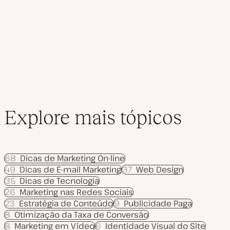
a
dos
l
i
z
conteúdos
a
ç
ã
o
Explore mais tópicos
68
Dicas de Marketing On-line
49
Dicas de E-mail Marketing
37
Web Design
35
Dicas de Tecnologia
26
Marketing nas Redes Sociais
23
Estratégia de Conteúdo
9
Publicidade Paga
8
Otimização da Taxa de Conversão
8
Marketing em Vídeo
6
Identidade Visual do Site