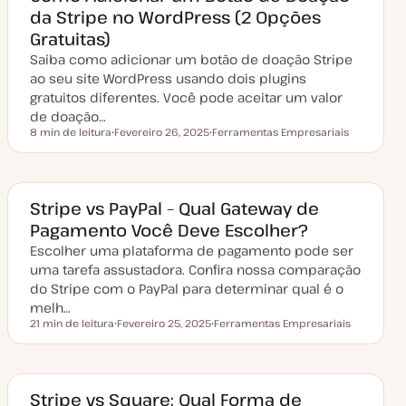
da Stripe no WordPress (2 Opções
Gratuitas)
Saiba como adicionar um botão de doação Stripe
ao seu site WordPress usando dois plugins
gratuitos diferentes. Você pode aceitar um valor
de doação…
8 min de leitura
Fevereiro 26, 2025
Ferramentas Empresariais
Tempo de leitura
D
T
a
ó
t
p
a
i
d
c
e
o
Stripe vs PayPal – Qual Gateway de
a
Pagamento Você Deve Escolher?
t
u
Escolher uma plataforma de pagamento pode ser
a
l
uma tarefa assustadora. Confira nossa comparação
i
z
do Stripe com o PayPal para determinar qual é o
a
melh…
ç
ã
21 min de leitura
Fevereiro 25, 2025
Ferramentas Empresariais
Tempo de leitura
o
D
T
a
ó
t
p
a
i
d
c
e
o
Stripe vs Square: Qual Forma de
a