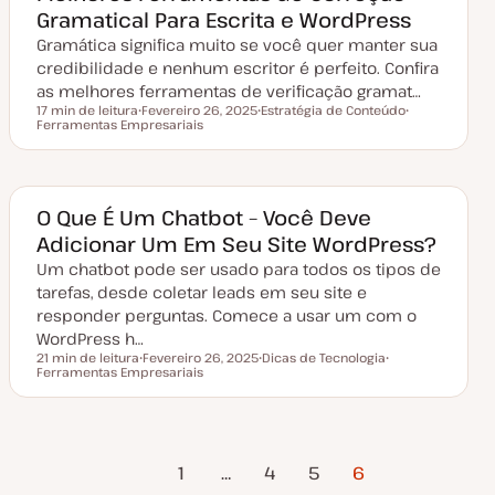
t
Gramatical Para Escrita e WordPress
u
a
Gramática significa muito se você quer manter sua
l
i
credibilidade e nenhum escritor é perfeito. Confira
z
a
as melhores ferramentas de verificação gramat…
ç
17 min de leitura
Fevereiro 26, 2025
Estratégia de Conteúdo
ã
Tempo de leitura
Ferramentas Empresariais
D
T
T
o
a
ó
ó
t
p
p
a
i
i
d
c
c
e
o
o
a
O Que É Um Chatbot – Você Deve
t
Adicionar Um Em Seu Site WordPress?
u
a
Um chatbot pode ser usado para todos os tipos de
l
i
tarefas, desde coletar leads em seu site e
z
a
responder perguntas. Comece a usar um com o
ç
WordPress h…
ã
o
21 min de leitura
Fevereiro 26, 2025
Dicas de Tecnologia
Tempo de leitura
Ferramentas Empresariais
D
T
T
a
ó
ó
t
p
p
a
i
i
d
c
c
e
o
o
Página
Paginação
a
1
…
4
5
6
t
Anterior
u