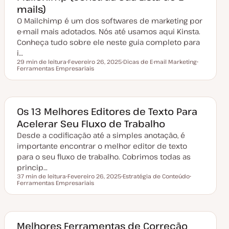
a
mails)
l
i
O Mailchimp é um dos softwares de marketing por
z
a
e-mail mais adotados. Nós até usamos aqui Kinsta.
ç
Conheça tudo sobre ele neste guia completo para
ã
o
i…
29 min de leitura
Fevereiro 26, 2025
Dicas de E-mail Marketing
Tempo de leitura
Ferramentas Empresariais
D
T
T
a
ó
ó
t
p
p
a
i
i
d
c
c
e
o
o
a
Os 13 Melhores Editores de Texto Para
t
Acelerar Seu Fluxo de Trabalho
u
a
Desde a codificação até a simples anotação, é
l
i
importante encontrar o melhor editor de texto
z
a
para o seu fluxo de trabalho. Cobrimos todas as
ç
princip…
ã
o
37 min de leitura
Fevereiro 26, 2025
Estratégia de Conteúdo
Tempo de leitura
Ferramentas Empresariais
D
T
T
a
ó
ó
t
p
p
a
i
i
d
c
c
e
o
o
a
Melhores Ferramentas de Correção