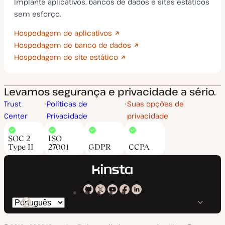
Implante aplicativos, bancos de dados e sites estáticos
sem esforço.
Hospedagem de aplicativos
Hospedagem de banco de dados
Hospedagem de site estático
Levamos segurança e privacidade a sério.
Trust
Políticas de
Suas opções de
Center
Privacidade
privacidade
SOC 2
ISO
Type II
27001
GDPR
CCPA
Kinsta
Kinsta
Kinsta
Kinsta
Kinsta
Trocar
em
no
no
no
no
o
GitHub
X
YouTube
Facebook
LinkedIn