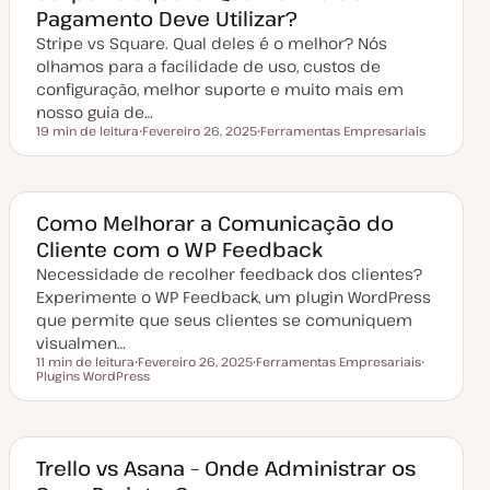
Pagamento Deve Utilizar?
t
u
Stripe vs Square. Qual deles é o melhor? Nós
a
l
olhamos para a facilidade de uso, custos de
i
z
configuração, melhor suporte e muito mais em
a
nosso guia de…
ç
ã
19 min de leitura
Fevereiro 26, 2025
Ferramentas Empresariais
Tempo de leitura
o
D
T
a
ó
t
p
a
i
d
c
e
o
Como Melhorar a Comunicação do
a
Cliente com o WP Feedback
t
u
Necessidade de recolher feedback dos clientes?
a
l
Experimente o WP Feedback, um plugin WordPress
i
z
que permite que seus clientes se comuniquem
a
visualmen…
ç
ã
11 min de leitura
Fevereiro 26, 2025
Ferramentas Empresariais
o
Tempo de leitura
Plugins WordPress
D
T
T
a
ó
ó
t
p
p
a
i
i
d
c
c
e
o
o
a
Trello vs Asana – Onde Administrar os
t
u