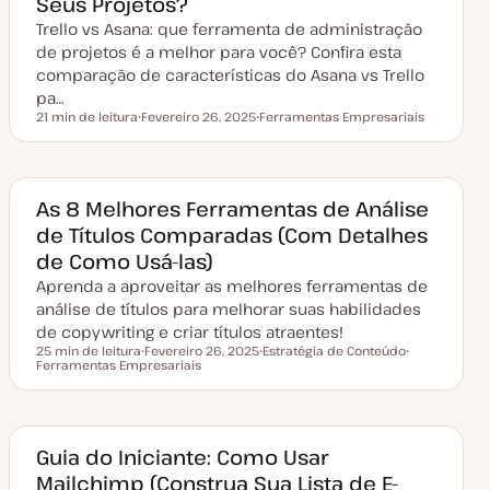
Seus Projetos?
a
Trello vs Asana: que ferramenta de administração
l
i
de projetos é a melhor para você? Confira esta
z
a
comparação de características do Asana vs Trello
ç
pa…
ã
o
21 min de leitura
Fevereiro 26, 2025
Ferramentas Empresariais
Tempo de leitura
D
T
a
ó
t
p
a
i
d
c
e
o
As 8 Melhores Ferramentas de Análise
a
de Títulos Comparadas (Com Detalhes
t
u
de Como Usá-las)
a
l
Aprenda a aproveitar as melhores ferramentas de
i
z
análise de títulos para melhorar suas habilidades
a
de copywriting e criar títulos atraentes!
ç
ã
25 min de leitura
Fevereiro 26, 2025
Estratégia de Conteúdo
o
Tempo de leitura
Ferramentas Empresariais
D
T
T
a
ó
ó
t
p
p
a
i
i
d
c
c
e
o
o
a
Guia do Iniciante: Como Usar
t
Mailchimp (Construa Sua Lista de E-
u