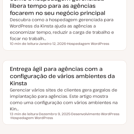
libera tempo para as agências
focarem no seu negócio principal
Descubra como a hospedagem gerenciada para
WordPress da Kinsta ajuda as agências a
economizar tempo, reduzir a carga de trabalho e
focar no trabalh…
10 min de leitura
Janeiro 12, 2026
Hospedagem WordPress
Tempo de leitura
D
T
a
ó
t
p
a
i
d
c
e
o
Entrega ágil para agências com a
a
configuração de vários ambientes da
t
u
Kinsta
a
l
Gerenciar vários sites de clientes gera gargalos de
i
z
implantação para agências. Este artigo mostra
a
como uma configuração com vários ambientes na
ç
ã
Kin…
o
13 min de leitura
Dezembro 9, 2025
Desenvolvimento WordPress
Tempo de leitura
Hospedagem WordPress
D
T
T
a
ó
ó
t
p
p
a
i
i
d
c