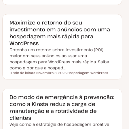
a
ó
ó
t
p
p
a
i
i
d
c
c
e
o
o
a
Maximize o retorno do seu
t
investimento em anúncios com uma
u
a
hospedagem mais rápida para
l
i
WordPress
z
a
Obtenha um retorno sobre investimento (ROI)
ç
ã
maior em seus anúncios ao usar uma
o
hospedagem para WordPress mais rápida. Saiba
como e por que a hosped…
11 min de leitura
Novembro 3, 2025
Hospedagem WordPress
Tempo de leitura
D
T
a
ó
t
p
a
i
d
c
e
o
Do modo de emergência à prevenção:
a
como a Kinsta reduz a carga de
t
u
manutenção e a rotatividade de
a
l
clientes
i
z
Veja como a estratégia de hospedagem proativa
a
ç