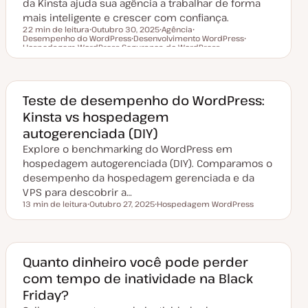
da Kinsta ajuda sua agência a trabalhar de forma
ã
mais inteligente e crescer com confiança.
o
22 min de leitura
Outubro 30, 2025
Agência
Desempenho do WordPress
D
Desenvolvimento WordPress
T
T
Tempo de leitura
Hospedagem WordPress
a
Segurança do WordPress
T
ó
ó
T
t
T
ó
p
p
ó
a
ó
p
i
i
p
d
p
i
c
c
i
e
i
c
o
o
c
a
c
o
o
Teste de desempenho do WordPress:
t
o
u
Kinsta vs hospedagem
a
l
autogerenciada (DIY)
i
z
Explore o benchmarking do WordPress em
a
hospedagem autogerenciada (DIY). Comparamos o
ç
ã
desempenho da hospedagem gerenciada e da
o
VPS para descobrir a…
13 min de leitura
Outubro 27, 2025
Hospedagem WordPress
Tempo de leitura
D
T
a
ó
t
p
a
i
d
c
e
o
Quanto dinheiro você pode perder
a
com tempo de inatividade na Black
t
u
Friday?
a
l