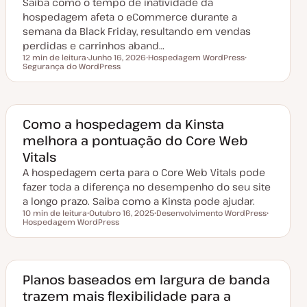
Saiba como o tempo de inatividade da
i
z
hospedagem afeta o eCommerce durante a
a
semana da Black Friday, resultando em vendas
ç
ã
perdidas e carrinhos aband…
o
12 min de leitura
Junho 16, 2026
Hospedagem WordPress
Tempo de leitura
Segurança do WordPress
D
T
T
a
ó
ó
t
p
p
a
i
i
d
c
c
e
o
o
a
Como a hospedagem da Kinsta
t
melhora a pontuação do Core Web
u
a
Vitals
l
i
A hospedagem certa para o Core Web Vitals pode
z
a
fazer toda a diferença no desempenho do seu site
ç
a longo prazo. Saiba como a Kinsta pode ajudar.
ã
o
10 min de leitura
Outubro 16, 2025
Desenvolvimento WordPress
Tempo de leitura
Hospedagem WordPress
D
T
T
a
ó
ó
t
p
p
a
i
i
d
c
c
e
o
o
a
Planos baseados em largura de banda
t
trazem mais flexibilidade para a
u
a