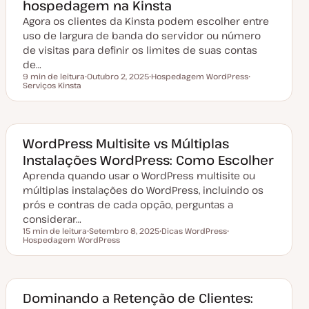
hospedagem na Kinsta
l
i
Agora os clientes da Kinsta podem escolher entre
z
a
uso de largura de banda do servidor ou número
ç
de visitas para definir os limites de suas contas
ã
o
de…
9 min de leitura
Outubro 2, 2025
Hospedagem WordPress
Tempo de leitura
Serviços Kinsta
D
T
T
a
ó
ó
t
p
p
a
i
i
d
c
c
e
o
o
a
WordPress Multisite vs Múltiplas
t
Instalações WordPress: Como Escolher
u
a
Aprenda quando usar o WordPress multisite ou
l
i
múltiplas instalações do WordPress, incluindo os
z
a
prós e contras de cada opção, perguntas a
ç
considerar…
ã
o
15 min de leitura
Setembro 8, 2025
Dicas WordPress
Tempo de leitura
Hospedagem WordPress
D
T
T
a
ó
ó
t
p
p
a
i
i
d
c
c
e
o
o
a
Dominando a Retenção de Clientes:
t