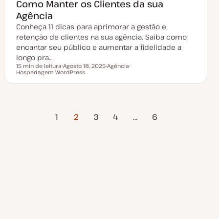
Como Manter os Clientes da sua
u
a
Agência
l
i
Conheça 11 dicas para aprimorar a gestão e
z
a
retenção de clientes na sua agência. Saiba como
ç
encantar seu público e aumentar a fidelidade a
ã
o
longo pra…
15 min de leitura
Agosto 18, 2025
Agência
Tempo de leitura
Hospedagem WordPress
D
T
T
a
ó
ó
t
p
p
a
i
i
d
c
c
e
o
o
Página
Próxima
Paginação
a
1
2
3
4
…
6
t
Anterior
Página
u
a
dos
l
i
z
conteúdos
a
ç
ã
o