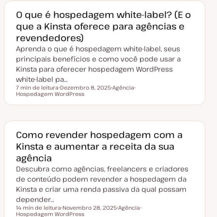
c
e
o
o
a
O que é hospedagem white-label? (E o
t
que a Kinsta oferece para agências e
u
a
revendedores)
l
i
Aprenda o que é hospedagem white-label, seus
z
a
principais benefícios e como você pode usar a
ç
Kinsta para oferecer hospedagem WordPress
ã
o
white-label pa…
7 min de leitura
Dezembro 8, 2025
Agência
Tempo de leitura
Hospedagem WordPress
D
T
T
a
ó
ó
t
p
p
a
i
i
d
c
c
e
o
o
a
Como revender hospedagem com a
t
Kinsta e aumentar a receita da sua
u
a
agência
l
i
Descubra como agências, freelancers e criadores
z
a
de conteúdo podem revender a hospedagem da
ç
Kinsta e criar uma renda passiva da qual possam
ã
o
depender…
14 min de leitura
Novembro 28, 2025
Agência
Tempo de leitura
Hospedagem WordPress
D
T
T