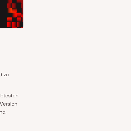
d zu
ebtesten
 Version
nd,