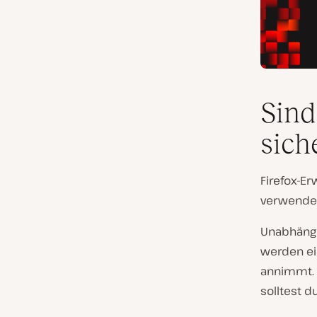
Sind
sich
Firefox-Er
verwenden
Unabhängig
werden ei
annimmt. 
solltest 