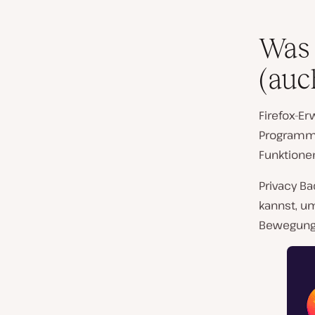
Was 
(auc
Firefox-Er
Programme
Funktione
Privacy Ba
kannst, um
Bewegunge