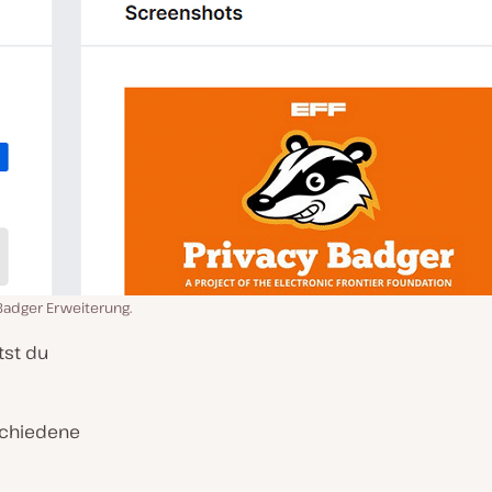
Badger Erweiterung.
tst du
schiedene