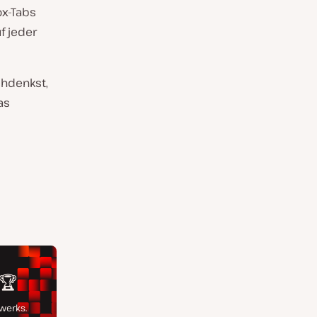
ox-Tabs
f jeder
chdenkst,
as