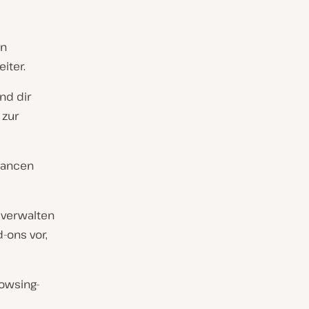
in
iter.
nd dir
 zur
Chancen
d verwalten
-ons vor,
rowsing-