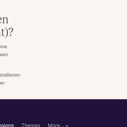
en
t)?
eine
ssen
stallieren
ner