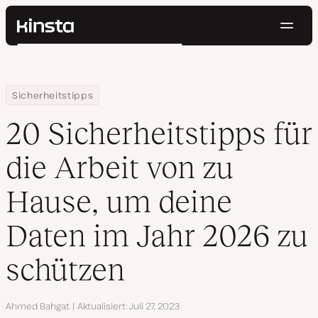
Navig
Kinsta®
Suchen
Plattform
Lösungen
Anmelden
Kostenlos testen
Home
Ressourcen Center
20 Sicherheitstipps für die Arbeit von zu Hause, um deine Date
Sicherheitstipps
Preise
Ressourcen
20 Sicherheitstipps für
Kontakt
die Arbeit von zu
Hause, um deine
Daten im Jahr 2026 zu
schützen
Autor
Ahmed Bahgat
Aktualisiert
Juli 27, 2023