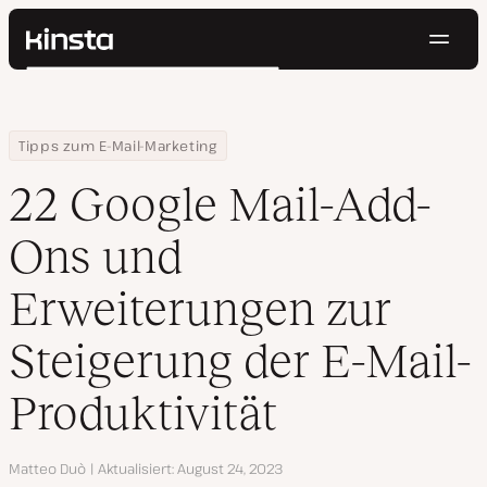
Navig
Kinsta®
Suchen
Plattform
Lösungen
Anmelden
Kostenlos testen
Home
Ressourcen Center
22 Google Mail-Add-Ons und Erweiterungen zur Steigerung der E-M
Tipps zum E-Mail-Marketing
Preise
Ressourcen
22 Google Mail-Add-
Kontakt
Ons und
Erweiterungen zur
Steigerung der E-Mail-
Produktivität
Autor
Matteo Duò
Aktualisiert
August 24, 2023