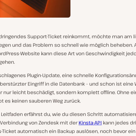
dringendes Support-Ticket reinkommt, möchte man am l
slegen und das Problem so schnell wie möglich beheben. A
ordPress-Website kann diese Art von Geschwindigkeit jed
sgehen.
eschlagenes Plugin-Update, eine schnelle Konfigurationsä
berstürzter Eingriff in die Datenbank – und schon ist eine
 nur leicht beschädigt, sondern komplett offline. Ohne ei
bt es keinen sauberen Weg zurück.
Leitfaden erfährst du, wie du diesen Schritt automatisier
 Verbindung von Zendesk mit der
Kinsta-API
kann jedes d
-Ticket automatisch ein Backup auslösen, noch bevor ein