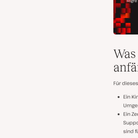
Was 
anfä
Für dieses
Ein Ki
Umge
Ein Z
Suppo
sind f