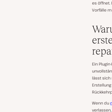
es öffnet.
Vorfälle 
War
erst
repa
Ein Plugin
unvollstä
lässt sich
Erstellun
Rückkehrp
Wenn du
verlassen,