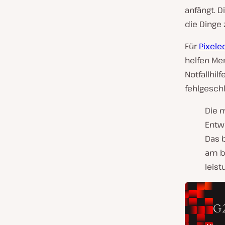
anfängt. D
die Ding
Für
Pixele
helfen Me
Notfallhil
fehlgesch
Die 
Entw
Das 
am b
leis