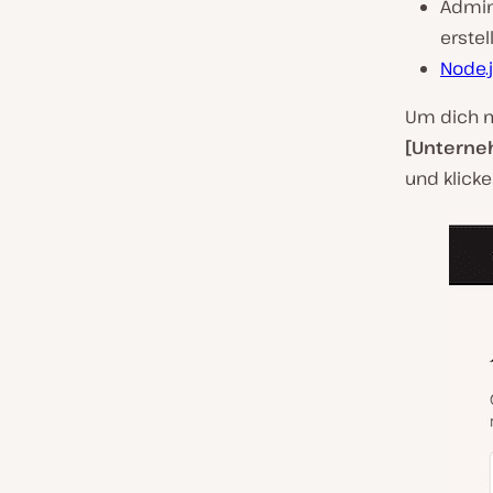
Admin
erstel
Node.
Um dich mi
[Untern
und klicke