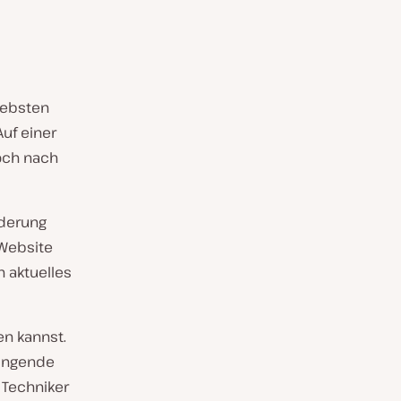
iebsten
uf einer
och nach
nderung
 Website
n aktuelles
en kannst.
ringende
 Techniker