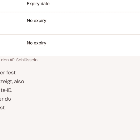
 den API-Schlüsseln
er fest
zeigt, also
te-ID.
er du
st.