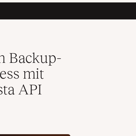
k und der Kinsta API erstellen
en Backup-
ess mit
sta API