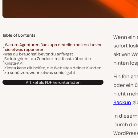
Table of Contents
Wenn ein 
Warum Agenturen Backups erstellen sollten, bevor
sofort lo
sie etwas reparieren
aktiven W
Was du brauchst, bevor du anfängst
So integrierst du Zendesk mit Kinsta über die
hinten lo
Kinsta-API
Kinsta kann dir helfen, die Websites deiner Kunden
zu schützen, wenn etwas schief geht
Ein fehlg
Artikel als PDF herunterladen
oder ein ü
nicht mehr
Backup
gi
In diesem 
Durch die
WordPress