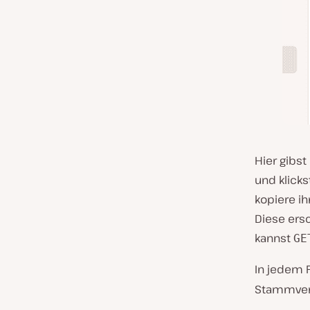
Hier gibst
und klicks
kopiere ih
Diese ersc
kannst
GE
In jedem F
Stammverz