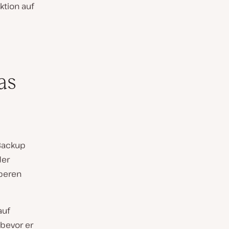
ktion auf
as
 Backup
der
uberen
auf
 bevor er