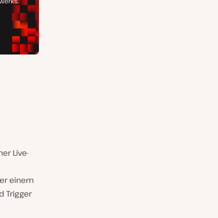
er Live-
er einem
d Trigger