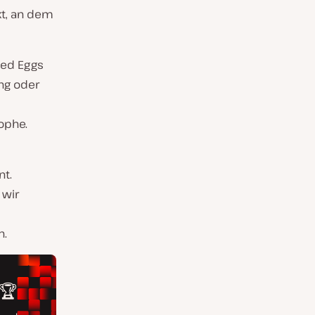
kt, an dem
led Eggs
ng oder
ophe.
nt.
 wir
n.