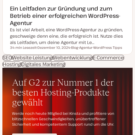
Ein Leitfaden zur Gründung und zum
Betrieb einer erfolgreichen WordPress-
Agentur
Es ist viel Arbeit, eine WordPress-Agentur zu gründen,
geschweige denn eine, die erfolgreich ist. Nutze dies
als Leitfaden, um deine Agentur mit Le…
34 min Lesezeit
Dezember 10, 2024
Blog
Agentur
WordPress Tipps
Lesezeit
D
P
T
T
a
o
h
h
SEO
Website-Leistung
Webentwicklung
E-Commerce
t
s
e
e
Hosting
Digitales Marketing
u
t
m
m
m
T
a
a
a
y
k
p
t
u
a
l
i
s
i
e
r
t