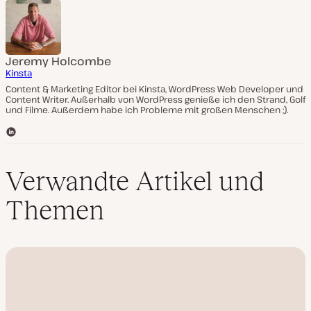
Jeremy Holcombe
Kinsta
Content & Marketing Editor bei Kinsta, WordPress Web Developer und
Content Writer. Außerhalb von WordPress genieße ich den Strand, Golf
und Filme. Außerdem habe ich Probleme mit großen Menschen ;).
L
i
n
k
Verwandte Artikel und
e
d
Themen
I
n