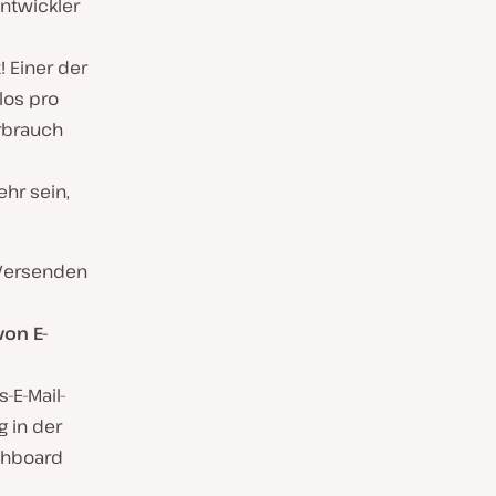
Entwickler
! Einer der
los pro
rbrauch
hr sein,
ersenden
von E-
s-E-Mail-
g in der
ashboard