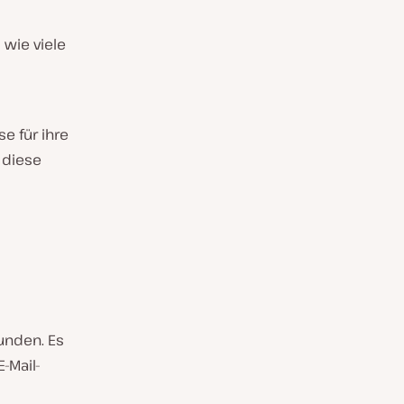
 wie viele
se für ihre
 diese
unden. Es
-Mail-