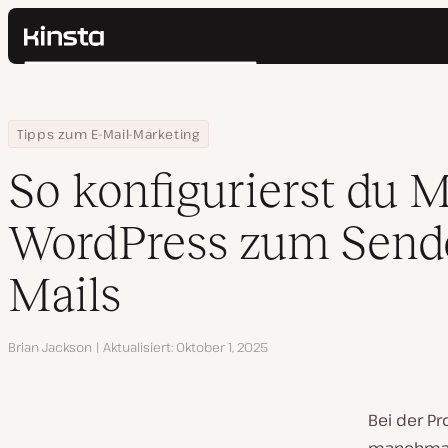
Kinsta®
Suchen
Plattform
Lösungen
Anmelden
Home
Ressourcen Center
So konfigurierst du Mailgun in WordPress zum Senden von E-Mail
Tipps zum E-Mail-Marketing
Preise
Ressourcen
So konfigurierst du M
Kontakt
WordPress zum Send
Mails
Autor
Brian Jackson
Aktualisiert
Oktober 1, 2025
Bei der 