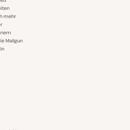
ged
eiten
ch mehr
r
einem
ie Mailgun
in