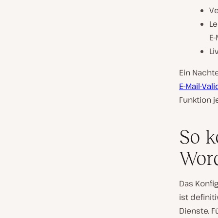
Ve
Le
E-
Li
Ein Nachte
E-Mail-Val
Funktion j
So k
Wor
Das Konfig
ist defini
Dienste. F