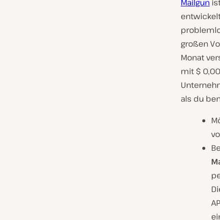
Mailgun
is
entwickel
problemlos
großen Vor
Monat ver
mit $ 0,00
Unternehm
als du ben
Mö
vo
Be
M
pe
Di
AP
ei