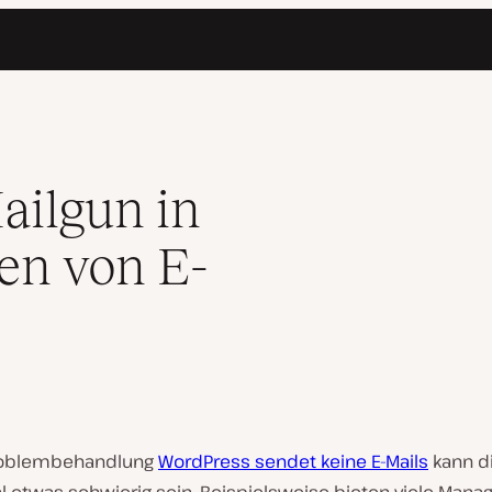
s
ailgun in
en von E-
Problembehandlung
WordPress sendet keine E-Mails
kann d