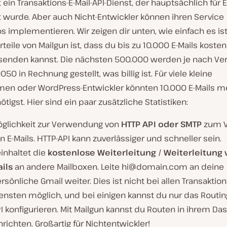
t ein Transaktions-E-Mail-API-Dienst, der hauptsächlich für 
t wurde. Aber auch Nicht-Entwickler können ihren Service
 implementieren. Wir zeigen dir unten, wie einfach es ist
teile von Mailgun ist, dass du bis zu 10.000 E-Mails kosten
senden kannst. Die nächsten 500.000 werden je nach Ve
050 in Rechnung gestellt, was billig ist. Für viele kleine
en oder WordPress-Entwickler könnten 10.000 E-Mails me
ötigst. Hier sind ein paar zusätzliche Statistiken:
glichkeit zur Verwendung von
HTTP API oder SMTP
zum V
n E-Mails. HTTP-API kann zuverlässiger und schneller sein.
inhaltet die
kostenlose Weiterleitung / Weiterleitung 
ails
an andere Mailboxen. Leite
hi@domain.com
an deine
rsönliche Gmail weiter. Dies ist nicht bei allen Transaktion
ensten möglich, und bei einigen kannst du nur das Routin
I konfigurieren. Mit Mailgun kannst du Routen in ihrem D
nrichten. Großartig für Nichtentwickler!