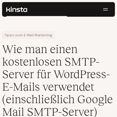
Navig
Kinsta®
Suchen
Plattform
Lösungen
Anmelden
Kostenlos testen
Home
Ressourcen Center
Wie man einen kostenlosen SMTP-Server für WordPress-E-Mails ve
Tipps zum E-Mail-Marketing
Preise
Ressourcen
Wie man einen
Kontakt
kostenlosen SMTP-
Server für WordPress-
E-Mails verwendet
(einschließlich Google
Mail SMTP-Server)