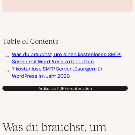
Table of Contents
V
Was du brauchst, um einen kostenlosen SMTP-
i
d
Server mit WordPress zu benutzen
e
7 kostenlose SMTP-Server-Lösungen für
o
a
WordPress im Jahr 2026
b
s
p
Artikel als PDF herunterladen
i
e
l
e
n
Was du brauchst, um