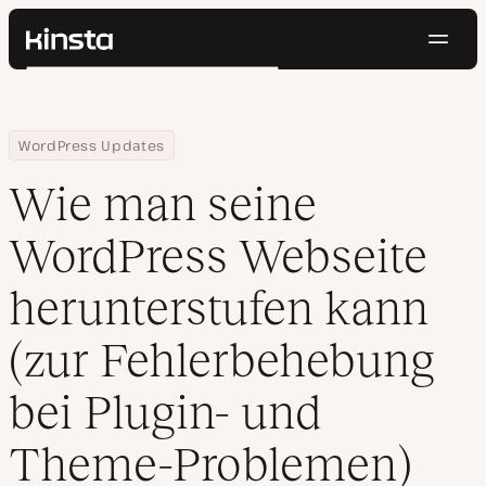
Navig
Kinsta®
Suchen
Plattform
Lösungen
Anmelden
Kostenlos testen
Home
Ressourcen Center
Wie man seine WordPress Webseite herunterstufen kann (zur Fe
WordPress Updates
Preise
Ressourcen
Wie man seine
Kontakt
WordPress Webseite
herunterstufen kann
(zur Fehlerbehebung
bei Plugin- und
Theme-Problemen)