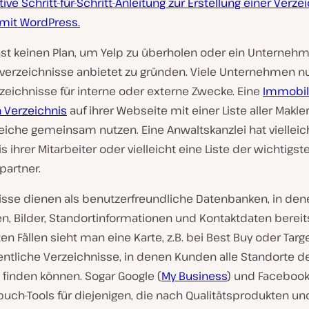
tive Schritt-für-Schritt-Anleitung zur Erstellung einer Verze
mit WordPress.
st keinen Plan, um Yelp zu überholen oder ein Unterneh
verzeichnisse anbietet zu gründen. Viele Unternehmen n
zeichnisse für interne oder externe Zwecke. Eine
Immobil
n Verzeichnis
auf ihrer Webseite mit einer Liste aller Makle
iche gemeinsam nutzen. Eine Anwaltskanzlei hat vielleich
s ihrer Mitarbeiter oder vielleicht eine Liste der wichtigst
partner.
isse dienen als benutzerfreundliche Datenbanken, in den
n, Bilder, Standortinformationen und Kontaktdaten bereits
n Fällen sieht man eine Karte, z.B. bei Best Buy oder Targe
entliche Verzeichnisse, in denen Kunden alle Standorte d
 finden können. Sogar Google (
My Business
) und Facebook
ch-Tools für diejenigen, die nach Qualitätsprodukten und