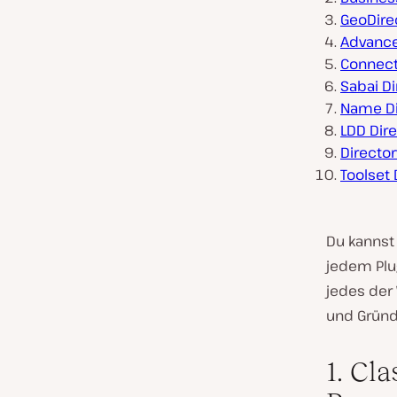
GeoDire
Advanced
Connect
Sabai Di
Name Di
LDD Dire
Director
Toolset 
Du kannst
jedem Plug
jedes der
und Gründe
1. Cl