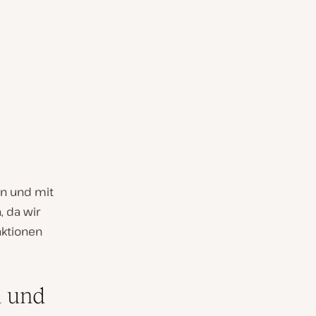
en und mit
, da wir
nktionen
n und