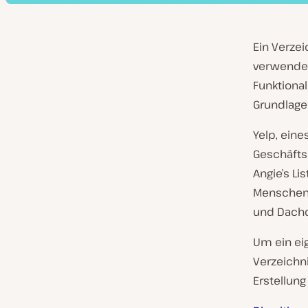
Ein Verzei
verwendet.
Funktional
Grundlage 
Yelp, eine
Geschäfts
Angie’s Li
Menschen 
und Dachd
Um ein eig
Verzeichni
Erstellun