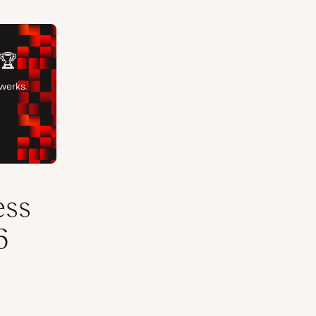
ess
6