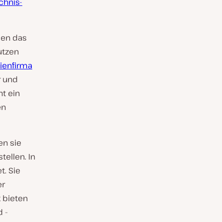
ichnis-
men das
utzen
ienfirma
r und
t ein
en
en sie
tellen. In
t. Sie
er
 bieten
 -