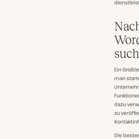
dienstlei
Nach
Word
such
Ein Großte
man start
Unternehm
Funktione
dazu verw
zu veröffe
Kontaktinf
Die beste