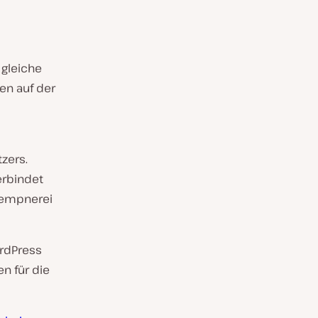
 gleiche
en auf der
zers.
erbindet
lempnerei
ordPress
en für die