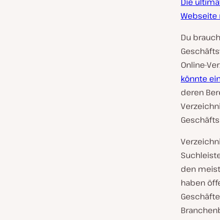
Die ultima
Webseite 
Du brauch
Geschäfts
Online-Ver
könnte ei
deren Bere
Verzeichni
Geschäfts
Verzeichn
Suchleiste
den meiste
haben öff
Geschäfte
Branchenbu