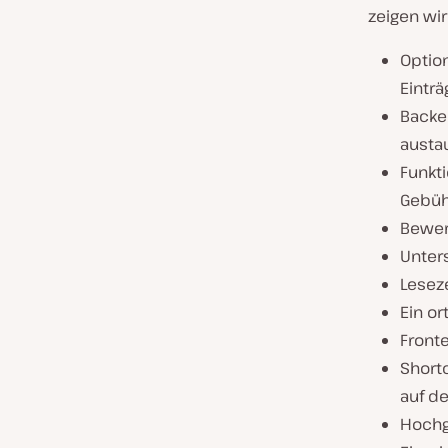
zeigen wir
Optio
Einträ
Backe
austa
Funkt
Gebüh
Bewer
Unter
Leseze
Ein o
Front
Short
auf de
Hochg