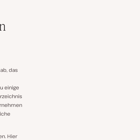
n
 ab, das
u einige
rzeichnis
ternehmen
liche
n. Hier