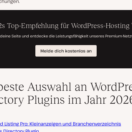
ichungen.
beste Auswahl an WordPr
ctory Plugins im Jahr 202
ed Listing Pro: Kleinanzeigen und Branchenverzeichnis
 Directory Plugin