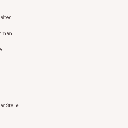
alter
nehmen
e
r Stelle