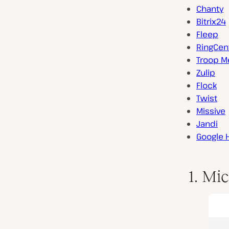
Chanty
Bitrix24
Fleep
RingCent
Troop M
Zulip
Flock
Twist
Missive
Jandi
Google 
1. Mi