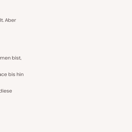
t. Aber
hmen bist,
ce bis hin
 diese