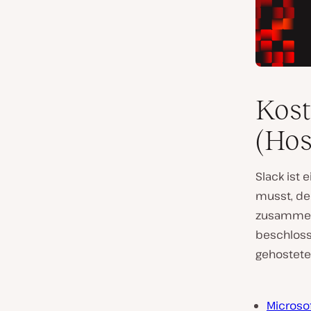
Kost
(Hos
Slack ist
musst, de
zusammena
beschlosse
gehostete
Microso