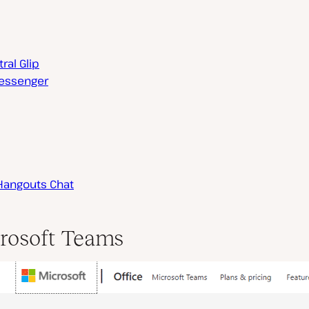
ral Glip
essenger
Hangouts Chat
crosoft Teams