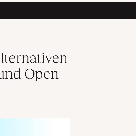
 Source)
lternativen
 und Open