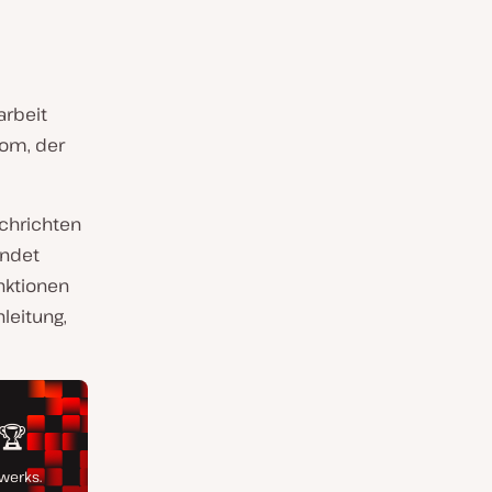
arbeit
oom, der
chrichten
endet
nktionen
leitung,