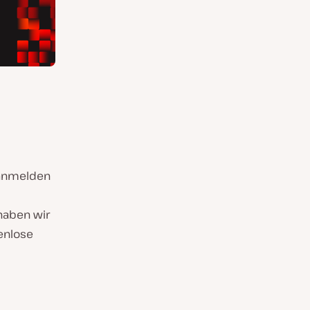
 anmelden
haben wir
tenlose