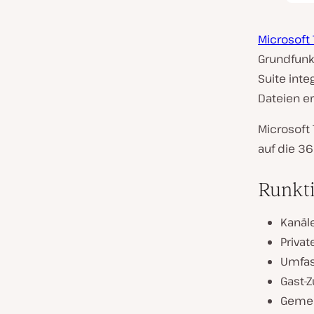
Microsoft
Grundfunk
Suite int
Dateien er
Microsoft 
auf die 36
Runkt
Kanäl
Privat
Umfas
Gast-
Gemei