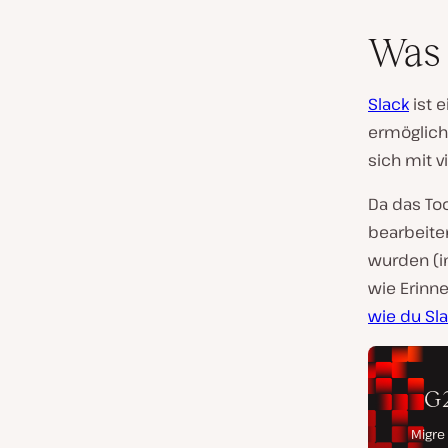
Was 
Slack
ist 
ermöglicht
sich mit v
Da das To
bearbeite
wurden (i
wie Erinne
wie du Sla