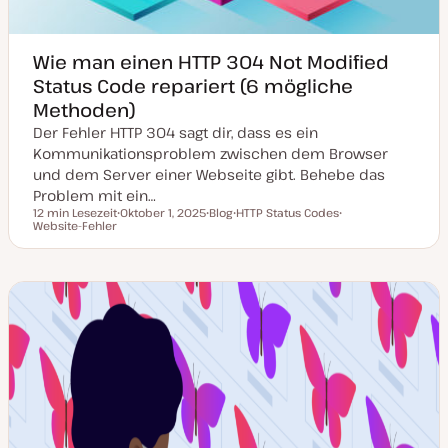
r
t
Wie man einen HTTP 304 Not Modified
Status Code repariert (6 mögliche
Methoden)
Der Fehler HTTP 304 sagt dir, dass es ein
Kommunikationsproblem zwischen dem Browser
und dem Server einer Webseite gibt. Behebe das
Problem mit ein…
12 min Lesezeit
Oktober 1, 2025
Blog
HTTP Status Codes
Lesezeit
Website-Fehler
D
P
T
T
a
o
h
h
t
s
e
e
u
t
m
m
m
T
a
a
a
y
k
p
t
u
a
l
i
s
i
e
r
t