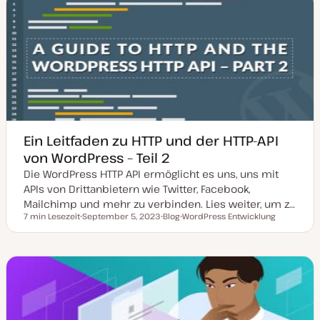
a
y
k
p
t
u
a
l
i
s
i
e
r
t
Ein Leitfaden zu HTTP und der HTTP-API
von WordPress – Teil 2
Die WordPress HTTP API ermöglicht es uns, uns mit
APIs von Drittanbietern wie Twitter, Facebook,
Mailchimp und mehr zu verbinden. Lies weiter, um z…
7 min Lesezeit
September 5, 2023
Blog
WordPress Entwicklung
Lesezeit
D
P
T
a
o
h
t
s
e
u
t
m
m
T
a
a
y
k
p
t
u
a
l