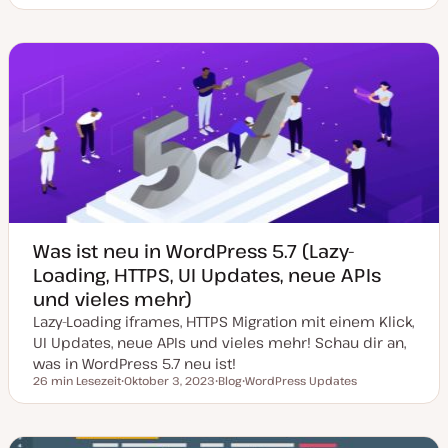
a
o
h
h
h
t
s
e
e
e
u
t
m
m
m
m
T
a
a
a
a
y
k
p
t
u
a
l
i
s
i
e
r
t
Was ist neu in WordPress 5.7 (Lazy-
Loading, HTTPS, UI Updates, neue APIs
und vieles mehr)
Lazy-Loading iframes, HTTPS Migration mit einem Klick,
UI Updates, neue APIs und vieles mehr! Schau dir an,
was in WordPress 5.7 neu ist!
26 min Lesezeit
Oktober 3, 2023
Blog
WordPress Updates
Lesezeit
D
P
T
a
o
h
t
s
e
u
t
m
m
T
a