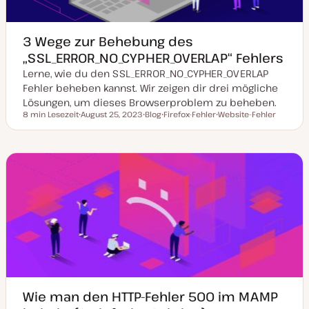
3 Wege zur Behebung des
„SSL_ERROR_NO_CYPHER_OVERLAP“ Fehlers
Lerne, wie du den SSL_ERROR_NO_CYPHER_OVERLAP
Fehler beheben kannst. Wir zeigen dir drei mögliche
Lösungen, um dieses Browserproblem zu beheben.
8 min Lesezeit
August 25, 2023
Blog
Firefox-Fehler
Website-Fehler
Lesezeit
D
P
T
T
a
o
h
h
t
s
e
e
u
t
m
m
m
T
a
a
a
y
k
p
t
u
a
l
i
s
i
e
r
t
Wie man den HTTP-Fehler 500 im MAMP