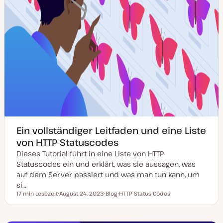
Ein vollständiger Leitfaden und eine Liste
von HTTP-Statuscodes
Dieses Tutorial führt in eine Liste von HTTP-
Statuscodes ein und erklärt, was sie aussagen, was
auf dem Server passiert und was man tun kann, um
si…
17 min Lesezeit
August 24, 2023
Blog
HTTP Status Codes
Lesezeit
D
P
T
a
o
h
t
s
e
u
t
m