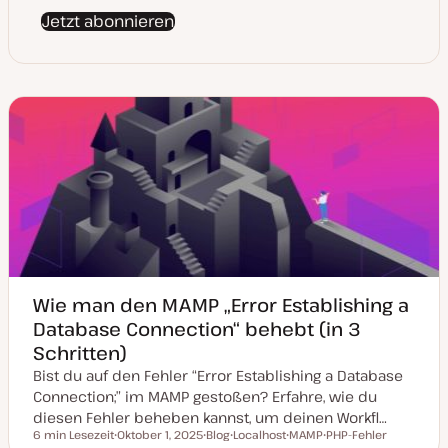
Jetzt abonnieren
Wie man den MAMP „Error Establishing a
Database Connection“ behebt (in 3
Schritten)
Bist du auf den Fehler “Error Establishing a Database
Connection;” im MAMP gestoßen? Erfahre, wie du
diesen Fehler beheben kannst, um deinen Workfl…
6 min Lesezeit
Oktober 1, 2025
Blog
Localhost
MAMP
PHP-Fehler
Lesezeit
D
P
T
T
T