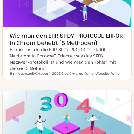
i
s
i
e
r
t
Wie man den ERR_SPDY_PROTOCOL_ERROR
in Chrom behebt (5 Methoden)
Bekommst du die ERR_SPDY_PROTOCOL_ERROR
Nachricht in Chrome? Erfahre, was das SPDY-
Netzwerkprotokoll ist und wie man den Fehler mit
diesen 5 Method…
8 min Lesezeit
Oktober 1, 2025
Blog
Chrome-Fehler
Website-Fehler
Lesezeit
D
P
T
T
a
o
h
h
t
s
e
e
u
t
m
m
m
T
a
a
a
y
k
p
t
u
a
l
i
s
i
e