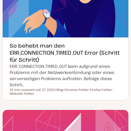
So behebt man den
ERR_CONNECTION_TIMED_OUT Error (Schritt
für Schritt)
ERR_CONNECTION_TIMED_OUT kann aufgrund eines
Problems mit der Netzwerkverbindung oder eines
serverseitigen Problems auftreten. Befolge diese
Schrit…
19 min Lesezeit
Juli 27, 2023
Blog
Chrome-Fehler
Firefox-Fehler
Lesezeit
Website-Fehler
D
P
T
T
T
a
o
h
h
h
t
s
e
e
e
u
t
m
m
m
m
T
a
a
a
a
y
k
p
t
u
a