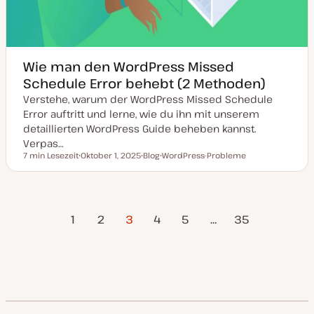
Wie man den WordPress Missed
Schedule Error behebt (2 Methoden)
Verstehe, warum der WordPress Missed Schedule
Error auftritt und lerne, wie du ihn mit unserem
detaillierten WordPress Guide beheben kannst.
Verpas…
7 min Lesezeit
Oktober 1, 2025
Blog
WordPress-Probleme
Lesezeit
D
P
T
a
o
h
t
s
e
u
t
m
m
T
a
rherige
Nächste
Seitennummerierung
a
y
1
2
3
4
5
…
35
k
p
Seite
Seite
t
u
der
a
l
i
Beiträge
s
i
e
r
t