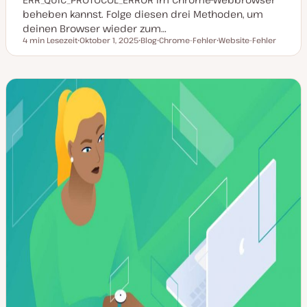
beheben kannst. Folge diesen drei Methoden, um
deinen Browser wieder zum…
4 min Lesezeit
Oktober 1, 2025
Blog
Chrome-Fehler
Website-Fehler
Lesezeit
D
P
T
T
a
o
h
h
t
s
e
e
u
t
m
m
m
T
a
a
a
y
k
p
t
u
a
l
i
s
i
e
r
t