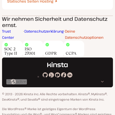
Statisches Seiten Hosting
Wir nehmen Sicherheit und Datenschutz
ernst.
Trust
Datenschutzerklärung
Deine
Center
Datenschutzoptionen
SOC 2
ISO
Type II
27001
GDPR
CCPA
Kinsta
Kinsta
Kinsta
Kinsta
Kinsta
Spräche
bei
auf
auf
auf
auf
ändern
GitHub
X
YouTube
Facebook
LinkedIn
© 2013 - 2026 Kinsta Inc. Alle Rechte vorbehalten.
Kinsta®, MyKinsta®,
DevKinsta®, und Sevalla® sind eingetragene Marken von Kinsta Inc.
Die WordPress®-Marke ist geistiges Eigentum der WordPress
Foundation und die Woo®- und WooCommerce®-Marken sind geistiges