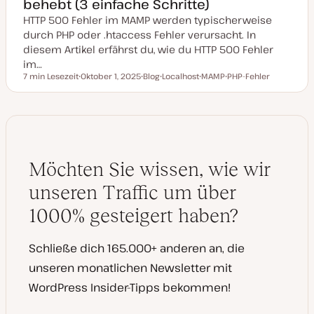
behebt (3 einfache Schritte)
HTTP 500 Fehler im MAMP werden typischerweise
durch PHP oder .htaccess Fehler verursacht. In
diesem Artikel erfährst du, wie du HTTP 500 Fehler
im…
7 min Lesezeit
Oktober 1, 2025
Blog
Localhost
MAMP
PHP-Fehler
Lesezeit
D
P
T
T
T
a
o
h
h
h
t
s
e
e
e
u
t
m
m
m
m
T
a
a
a
a
y
k
p
t
u
Möchten Sie wissen, wie wir
a
l
i
unseren Traffic um über
s
i
1000% gesteigert haben?
e
r
t
Schließe dich 165.000+ anderen an, die
unseren monatlichen Newsletter mit
WordPress Insider-Tipps bekommen!