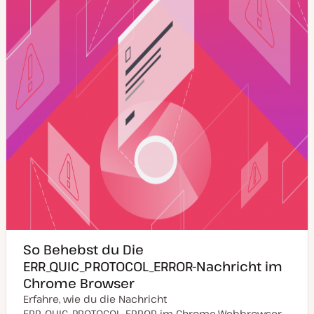
l
i
s
i
e
r
t
So Behebst du Die
ERR_QUIC_PROTOCOL_ERROR-Nachricht im
Chrome Browser
Erfahre, wie du die Nachricht
ERR_QUIC_PROTOCOL_ERROR im Chrome-Webbrowser