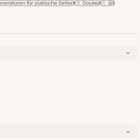
neratoren für statische Seiten
18
Docker
16
Git