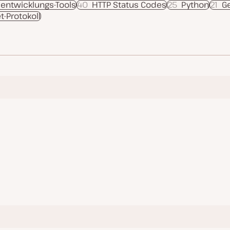
entwicklungs-Tools
40
HTTP Status Codes
25
Python
21
Ge
t-Protokoll