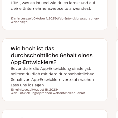
HTML, was es ist und wie du es lernst und auf
deine Unternehmenswebseite anwendest.
17 min Lesezeit
Oktober 1, 2025
Web-Entwicklungssprachen
Lesezeit
Webdesign
D
T
T
a
h
h
t
e
e
u
m
m
m
a
a
a
k
t
Wie hoch ist das
u
a
durchschnittliche Gehalt eines
l
i
App-Entwicklers?
s
i
Bevor du in die App-Entwicklung einsteigst,
e
r
solltest du dich mit dem durchschnittlichen
t
Gehalt von App-Entwicklern vertraut machen.
Lass uns loslegen.
16 min Lesezeit
August 18, 2023
Lesezeit
Web-Entwicklungssprachen
D
Webentwickler-Gehalt
T
a
T
h
t
h
e
u
e
m
m
m
a
a
a
k
t