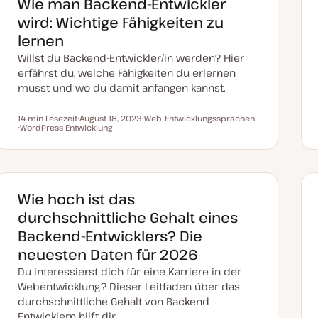
Wie man Backend-Entwickler
t
u
wird: Wichtige Fähigkeiten zu
a
l
lernen
i
s
Willst du Backend-Entwickler/in werden? Hier
i
e
erfährst du, welche Fähigkeiten du erlernen
r
musst und wo du damit anfangen kannst.
t
14 min Lesezeit
August 18, 2023
Web-Entwicklungssprachen
Lesezeit
WordPress Entwicklung
D
T
T
a
h
h
t
e
e
u
m
m
m
a
a
a
k
t
Wie hoch ist das
u
a
durchschnittliche Gehalt eines
l
i
Backend-Entwicklers? Die
s
i
neuesten Daten für 2026
e
r
Du interessierst dich für eine Karriere in der
t
Webentwicklung? Dieser Leitfaden über das
durchschnittliche Gehalt von Backend-
Entwicklern hilft dir…