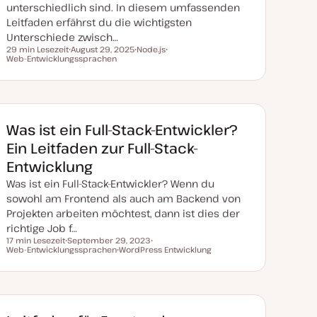
unterschiedlich sind. In diesem umfassenden
Leitfaden erfährst du die wichtigsten
Unterschiede zwisch…
29 min Lesezeit
August 29, 2025
Node.js
Lesezeit
Web-Entwicklungssprachen
D
T
T
a
h
h
t
e
e
u
m
m
m
a
a
a
k
t
Was ist ein Full-Stack-Entwickler?
u
a
Ein Leitfaden zur Full-Stack-
l
i
Entwicklung
s
i
Was ist ein Full-Stack-Entwickler? Wenn du
e
r
sowohl am Frontend als auch am Backend von
t
Projekten arbeiten möchtest, dann ist dies der
richtige Job f…
17 min Lesezeit
September 29, 2023
Lesezeit
Web-Entwicklungssprachen
D
WordPress Entwicklung
T
a
T
h
t
h
e
u
e
m
m
m
a
a
a
k
t