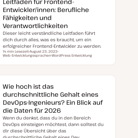
Leitfaden für Frontend-
u
a
Entwickler/innen: Berufliche
l
i
Fähigkeiten und
s
i
Verantwortlichkeiten
e
r
Dieser leicht verständliche Leitfaden führt
t
dich durch alles, was es braucht, um ein
erfolgreicher Frontend-Entwickler zu werden.
14 min Lesezeit
August 23, 2023
Lesezeit
Web-Entwicklungssprachen
D
WordPress Entwicklung
T
a
T
h
t
h
e
u
e
m
m
m
a
a
a
k
t
Wie hoch ist das
u
a
durchschnittliche Gehalt eines
l
i
DevOps-Ingenieurs? Ein Blick auf
s
i
die Daten für 2026
e
r
Wenn du denkst, dass du in den Bereich
t
DevOps einsteigen möchtest, dann solltest du
dir diese Übersicht über das
durchschnittliche Gehalt eines Dev…