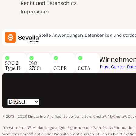
Recht und Datenschutz
Impressum
Stelle Anwendungen, Datenbanken und statis
Wir nehmen 
SOC 2
ISO
Trust Center
Dat
Type II
27001
GDPR
CCPA
Spräche
ändern
© 2013 - 2026 Kinsta Inc. Alle Rechte vorbehalten.
Kinsta®, MyKinsta®, Dev
Die WordPress®-Marke ist geistiges Eigentum der WordPress Foundati
WooCommerce® auf dieser Website dient ausschließlich zu Identifikatio