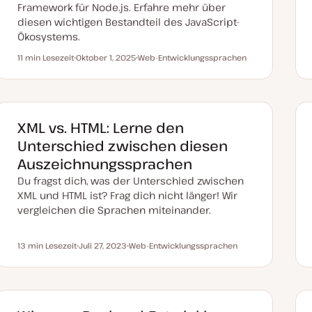
Framework für Node.js. Erfahre mehr über
diesen wichtigen Bestandteil des JavaScript-
Ökosystems.
11 min Lesezeit
Oktober 1, 2025
Web-Entwicklungssprachen
Lesezeit
D
T
a
h
t
e
u
m
m
a
a
k
XML vs. HTML: Lerne den
t
u
Unterschied zwischen diesen
a
l
Auszeichnungssprachen
i
s
Du fragst dich, was der Unterschied zwischen
i
e
XML und HTML ist? Frag dich nicht länger! Wir
r
vergleichen die Sprachen miteinander.
t
13 min Lesezeit
Juli 27, 2023
Web-Entwicklungssprachen
Lesezeit
D
T
a
h
t
e
u
m
m
a
a
k