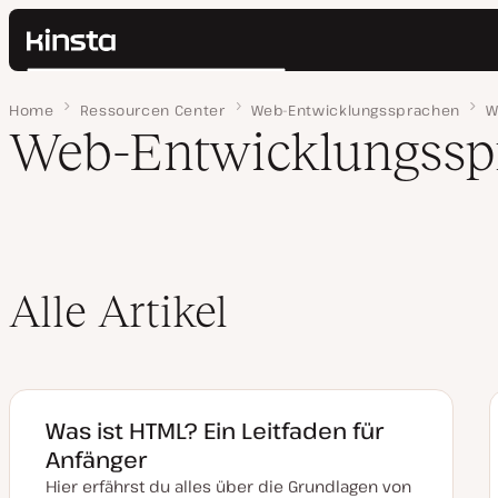
Kinsta®
Suchen
Plattform
Home
Seite 3
Ressourcen Center
Web-Entwicklungssprachen
W
Lösungen
Anmelden
Web-Entwicklungssp
Preise
Ressourcen
Kontakt
Alle Artikel
Was ist HTML? Ein Leitfaden für
Anfänger
Hier erfährst du alles über die Grundlagen von