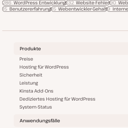
286
WordPress Entwicklung
132
Website-Fehler
90
Web
15
Benutzererfahrung
15
Webentwickler-Gehalt
9
Interne
Produkte
Preise
Hosting für WordPress
Sicherheit
Leistung
Kinsta Add-Ons
Dediziertes Hosting für WordPress
System-Status
Anwendungsfälle