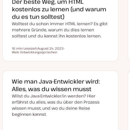
Der beste Weg, um HTML
u
a
kostenlos zu lernen (und warum
l
i
du es tun solltest)
s
i
Wolltest du schon immer HTML lernen? Es gibt
e
r
mehrere Gründe, warum du dies lernen
t
solltest und du kannst ihn kostenlos lernen.
16 min Lesezeit
August 24, 2023
Lesezeit
Web-Entwicklungssprachen
D
T
a
h
t
e
u
m
m
a
a
k
t
Wie man Java-Entwickler wird:
u
a
Alles, was du wissen musst
l
i
Willst du Java-Entwickler/in werden? Hier
s
i
erfährst du alles, was du über den Prozess
e
wissen musst, und wo du deine Reise
r
t
beginnen kannst.