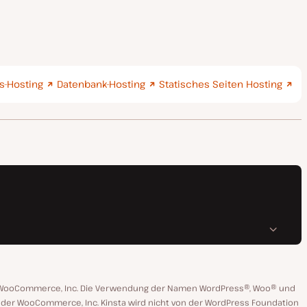
-Hosting
Datenbank-Hosting
Statisches Seiten Hosting
n WooCommerce, Inc. Die Verwendung der Namen WordPress®, Woo® und
 oder WooCommerce, Inc. Kinsta wird nicht von der WordPress Foundation