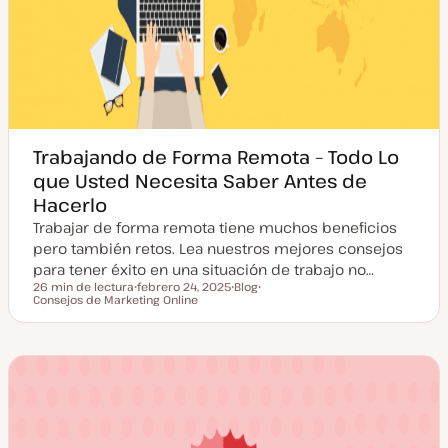
Trabajando de Forma Remota – Todo Lo
que Usted Necesita Saber Antes de
Hacerlo
Trabajar de forma remota tiene muchos beneficios
pero también retos. Lea nuestros mejores consejos
para tener éxito en una situación de trabajo no…
26 min de lectura
febrero 24, 2025
Blog
Tiempo de lectura
Consejos de Marketing Online
F
T
T
e
i
e
c
p
m
h
o
a
a
d
a
e
c
p
t
o
u
s
a
t
l
i