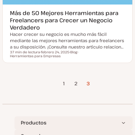
Más de 50 Mejores Herramientas para
Freelancers para Crecer un Negocio
Verdadero
Hacer crecer su negocio es mucho más fácil
mediante las mejores herramientas para freelancers
a su disposición. ¡Consulte nuestro artículo relacion…
37 min de lectura
febrero 24, 2025
Blog
Tiempo de lectura
Herramientas para Empresas
F
T
T
e
i
e
c
p
m
h
o
a
a
d
a
e
Página
Paginación
c
p
1
2
3
t
o
Anterior
u
s
a
t
de
l
i
z
entradas
a
d
a
Productos