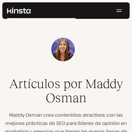
Naveg
Kinsta®
Buscar
Plataforma
Soluciones
Iniciar Sesión
Pruébalo gratis
Precios
Recursos
Contacto
Artículos por Maddy
Osman
Maddy Osman crea contenidos atractivos con las
mejores prácticas de SEO para líderes de opinión en
marketing y agencias que tienen las manos llenas de