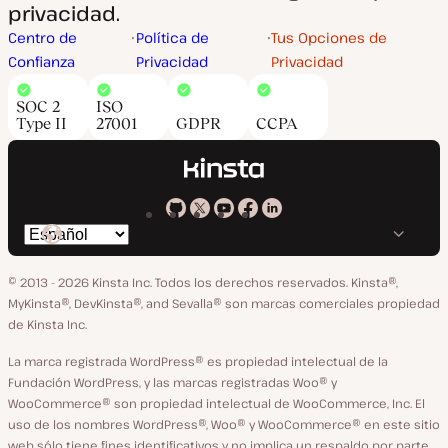
privacidad.
Centro de
Política de
Tus Opciones de
Confianza
Privacidad
Privacidad
SOC 2
ISO
Type II
27001
GDPR
CCPA
Kinsta
Kinsta
Kinsta
Kinsta
Kinsta
Cambiar
en
en
en
en
en
idioma
GitHub
X
YouTube
Facebook
LinkedIn
© 2013 - 2026 Kinsta Inc. Todos los derechos reservados.
Kinsta®,
MyKinsta®, DevKinsta®, and Sevalla® son marcas comerciales propiedad
de Kinsta Inc.
La marca registrada WordPress® es propiedad intelectual de la
Fundación WordPress, y las marcas registradas Woo® y
WooCommerce® son propiedad intelectual de WooCommerce, Inc. El
uso de los nombres WordPress®, Woo® y WooCommerce® en este sitio
web sólo tiene fines identificativos y no implica un respaldo por parte