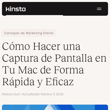
Naveg
Kinsta®
Buscar
Plataforma
Soluciones
Iniciar Sesión
Pruébalo gratis
Home
Centro de Recursos
Blog
Cómo Hacer una Captura de Pantalla en Tu Mac de Forma Rápida 
Consejos de Marketing Online
Precios
Recursos
Cómo Hacer una
Contacto
Captura de Pantalla en
Tu Mac de Forma
Rápida y Eficaz
Autor
Matteo Duò
Actualizado
febrero 11, 2025