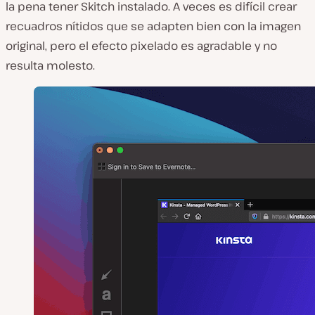
la pena tener Skitch instalado. A veces es difícil crear
recuadros nítidos que se adapten bien con la imagen
original, pero el efecto pixelado es agradable y no
resulta molesto.