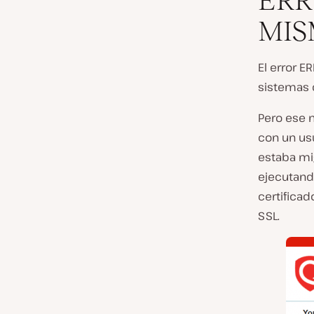
ERR
MI
El error 
sistemas 
Pero ese 
con un us
estaba mi
ejecutand
certificad
SSL.