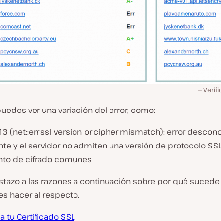
Verifi
uedes ver una variación del error, como:
113 (net::err_ssl_version_or_cipher_mismatch): error descon
ente y el servidor no admiten una versión de protocolo SS
nto de cifrado comunes
stazo a las razones a continuación sobre por qué sucede 
s hacer al respecto.
ca tu Certificado SSL