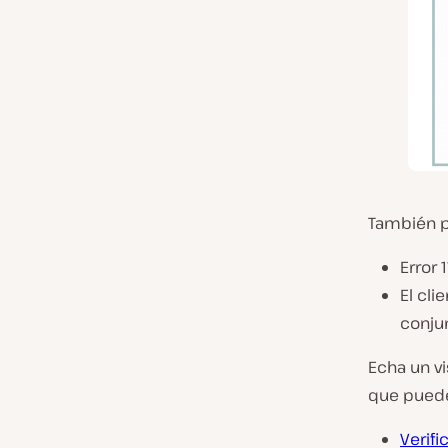
También p
Error 
El cli
conju
Echa un vi
que puede
Verifi