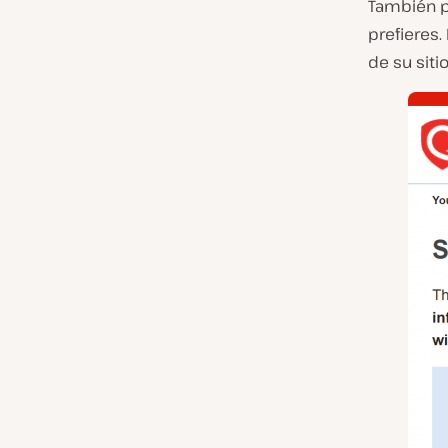
También pu
prefieres.
de su siti