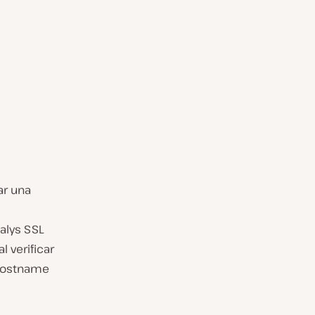
ar una
alys SSL
l verificar
 Hostname