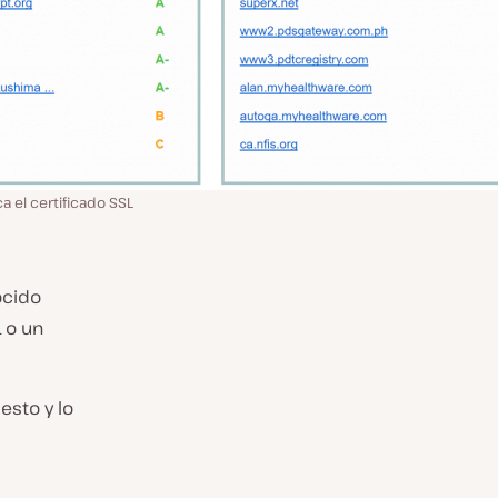
ca el certificado SSL
ocido
L o un
esto y lo