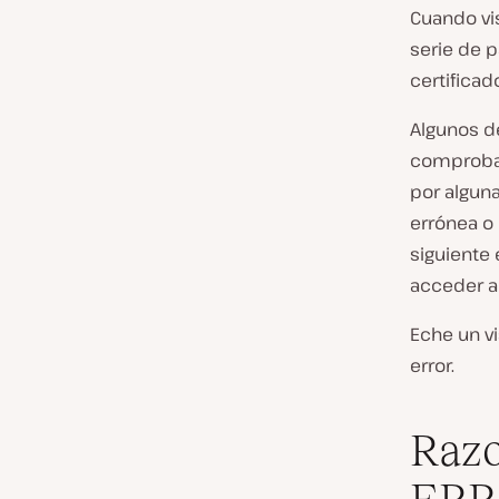
Cuando vis
serie de p
certificad
Algunos de
comproband
por alguna
errónea o
siguiente
acceder al 
Eche un v
error.
Razo