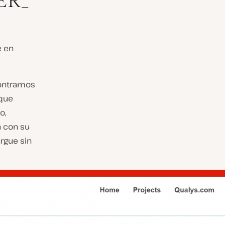
ER_
e en
contramos
 que
o,
a con su
rgue sin