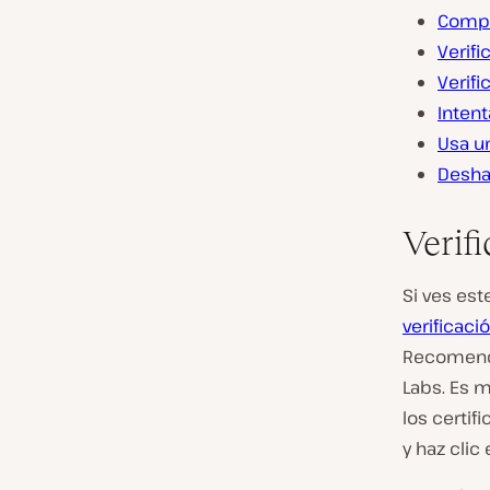
Compr
Verifi
Verifi
Intent
Usa u
Desha
Verifi
Si ves est
verificaci
Recomend
Labs. Es m
los certi
y haz clic 