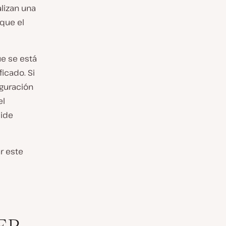
alizan una
 que el
ue se está
icado. Si
iguración
el
pide
r este