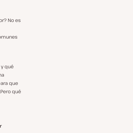
or? No es
 comunes
 y qué
na
para que
 ¿Pero qué
r