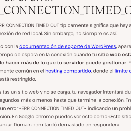
_CONNECTION_TIMED_
ERR_CONNECTION_TIMED_OUT típicamente significa que hay 
R
exión de red local. Sin embargo, no siempre es así.
e
p
o con la
documentación de soporte de WordPress
, apar
r
o
tiempo de espera en la conexión cuando tu
sitio web est
d
o hacer más de lo que tu servidor puede gestionar
. 
u
c
rmente común en el
hosting compartido
, donde el
límite 
i
está restringido.
r
v
í
itas un sitio web y no se carga, tu navegador intentará d
d
egundos más o menos hasta que termine la conexión. Tra
e
o
 un error «ERR_CONNECTION_TIMED_OUT», indicando un pro
ión. En Google Chrome puedes ver esto como «Este sitio
anzar. Domain.com tardó demasiado en responder.»