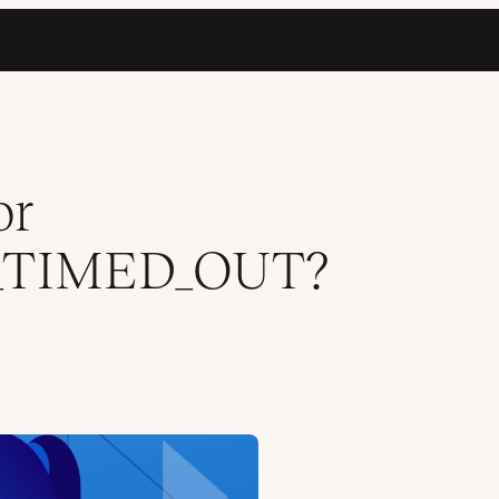
)
or
_TIMED_OUT?