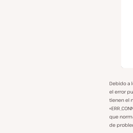
Debido a 
el error p
tienen el
«ERR_CONN
que norma
de proble