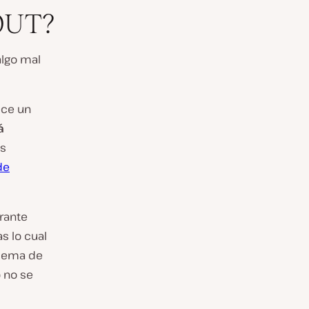
OUT?
algo mal
ece un
á
Es
de
urante
s lo cual
blema de
 no se