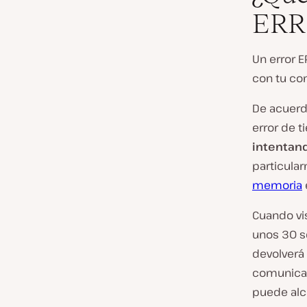
ERR
Un error 
con tu con
De acuerd
error de 
intentand
particula
memoria
Cuando vis
unos 30 s
devolverá
comunicac
puede alc