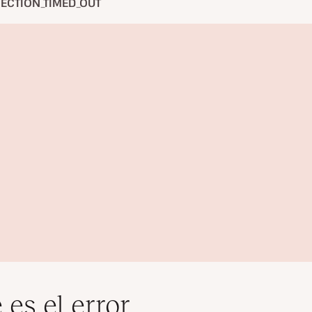
ECTION_TIMED_OUT
 es el error