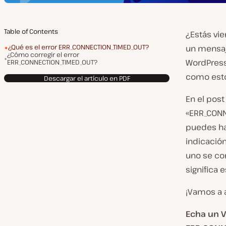
Table of Contents
¿Estás vi
¿Qué es el error ERR_CONNECTION_TIMED_OUT?
un mensaje
¿Cómo corregir el error
WordPress
ERR_CONNECTION_TIMED_OUT?
como esto
Descargar el artículo en PDF
En el post
«ERR_CONN
puedes ha
indicació
uno se con
significa 
¡Vamos a a
Echa un V