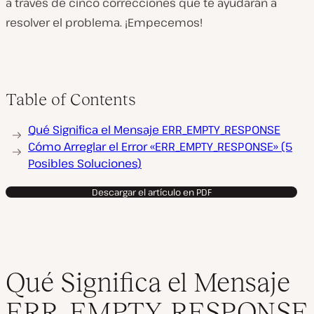
a través de cinco correcciones que te ayudarán a
R
resolver el problema. ¡Empecemos!
e
p
r
o
d
u
c
Table of Contents
i
r
v
Qué Significa el Mensaje ERR_EMPTY_RESPONSE
í
d
Cómo Arreglar el Error «ERR_EMPTY_RESPONSE» (5
e
o
Posibles Soluciones)
Descargar el artículo en PDF
Qué Significa el Mensaje
ERR_EMPTY_RESPONSE