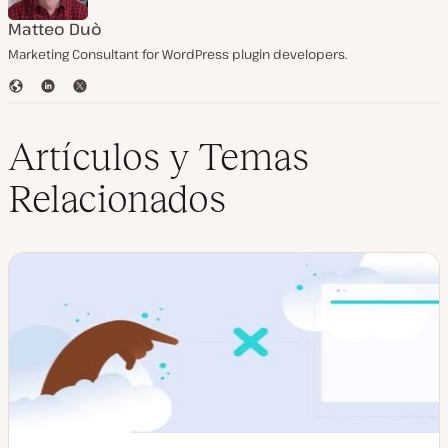
Matteo Duò
Marketing Consultant for WordPress plugin developers.
S
L
T
i
i
w
t
n
i
i
k
t
Artículos y Temas
o
e
t
w
d
e
Relacionados
e
I
r
b
n