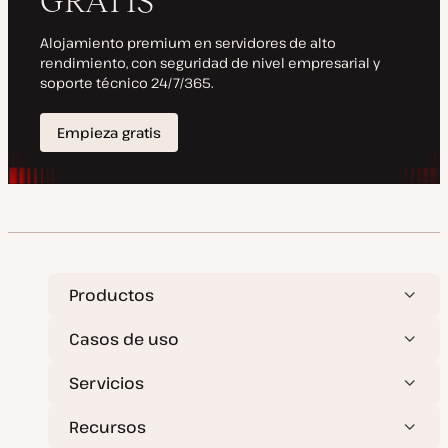
i
z
a
d
a
Productos
Casos de uso
Servicios
Recursos