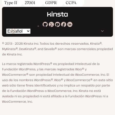
Type II
27001
GDPR
CCPA
Kinsta
Kinsta
Kinsta
Kinsta
Kinsta
Cambiar
en
en
en
en
en
idioma
GitHub
X
YouTube
Facebook
LinkedIn
© 2013 - 2026 Kinsta Inc. Todos los derechos reservados.
Kinsta®,
MyKinsta®, DevKinsta®, and Sevalla® son marcas comerciales propiedad
de Kinsta Inc.
La marca registrada WordPress® es propiedad intelectual de la
Fundación WordPress, y las marcas registradas Woo® y
WooCommerce® son propiedad intelectual de WooCommerce, Inc. El
uso de los nombres WordPress®, Woo® y WooCommerce® en este sitio
web sólo tiene fines identificativos y no implica un respaldo por parte
de la Fundación WordPress o WooCommerce, Inc. Kinsta no está
avalada ni es propiedad ni está afiliada a la Fundación WordPress ni a
WooCommerce, Inc.