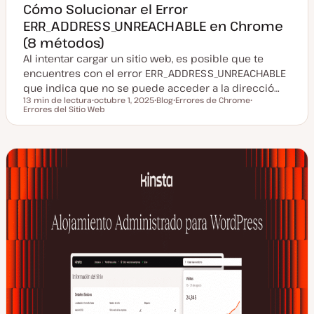
Cómo Solucionar el Error
ERR_ADDRESS_UNREACHABLE en Chrome
(8 métodos)
Al intentar cargar un sitio web, es posible que te
encuentres con el error ERR_ADDRESS_UNREACHABLE
que indica que no se puede acceder a la direcció…
13 min de lectura
octubre 1, 2025
Blog
Errores de Chrome
Tiempo de lectura
Errores del Sitio Web
F
T
T
T
e
i
e
e
c
p
m
m
h
o
a
a
a
d
a
e
c
p
t
o
u
s
a
t
l
i
z
a
d
a