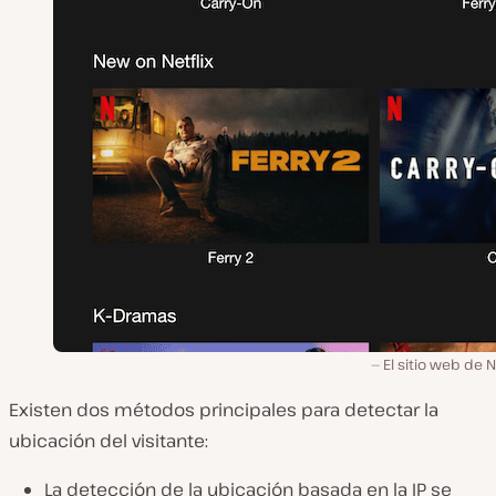
El sitio web de Ne
Existen dos métodos principales para detectar la
ubicación del visitante:
La detección de la ubicación basada en la IP se