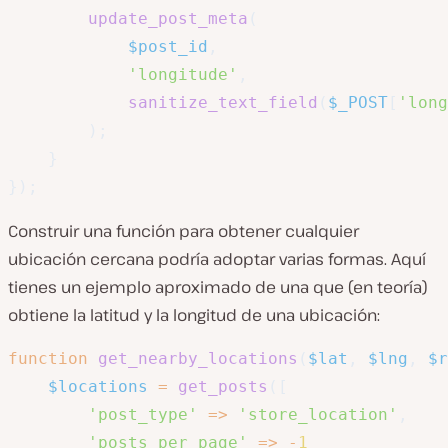
update_post_meta
(
$post_id
,
'longitude'
,
sanitize_text_field
(
$_POST
[
'long
)
;
}
}
)
;
Construir una función para obtener cualquier
ubicación cercana podría adoptar varias formas. Aquí
tienes un ejemplo aproximado de una que (en teoría)
obtiene la latitud y la longitud de una ubicación:
function
get_nearby_locations
(
$lat
,
$lng
,
$r
$locations
=
get_posts
(
[
'post_type'
=>
'store_location'
,
'posts_per_page'
=>
-
1