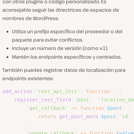
con otros plugins o código personalizado. Es
aconsejable seguir las directrices de espacios de
nombres de WordPress:
Utiliza un prefijo específico del proveedor o del
paquete para evitar conflictos.
Incluye un número de versión (como
).
v1
Mantén los endpoints específicos y centrados.
También puedes registrar datos de localización para
endpoints existentes:
add_action
(
'rest_api_init'
,
function
(
)
{
register_rest_field
(
'post'
,
'location_da
'get_callback'
=>
function
(
$post
)
{
return
get_post_meta
(
$post
[
'id'
]
}
,
'update_callback'
=>
function
(
$value