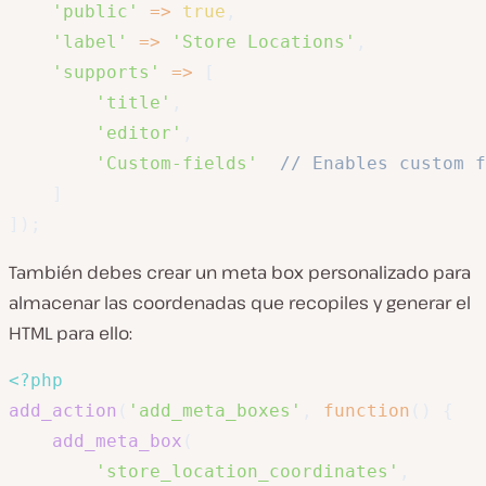
'public'
=>
true
,
'label'
=>
'Store Locations'
,
'supports'
=>
[
'title'
,
'editor'
,
'Custom-fields'
// Enables custom f
]
]
)
;
También debes crear un meta box personalizado para
almacenar las coordenadas que recopiles y generar el
HTML para ello:
<?php
add_action
(
'add_meta_boxes'
,
function
(
)
{
add_meta_box
(
'store_location_coordinates'
,