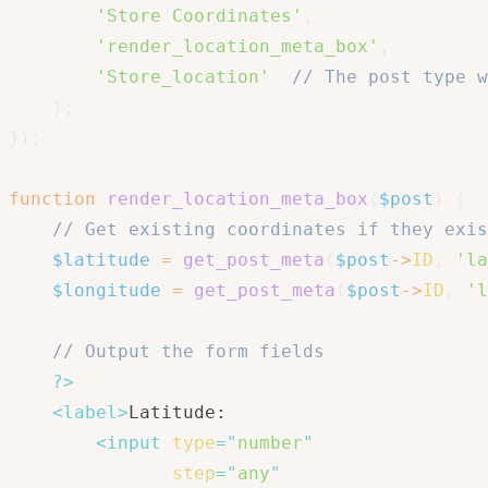
'Store Coordinates'
,
'render_location_meta_box'
,
'Store_location'
// The post type w
)
;
}
)
;
function
render_location_meta_box
(
$post
)
{
// Get existing coordinates if they exis
$latitude
=
get_post_meta
(
$post
->
ID
,
'la
$longitude
=
get_post_meta
(
$post
->
ID
,
'l
// Output the form fields
?>
<
label
>
Latitude:

<
input
type
=
"
number
"
step
=
"
any
"