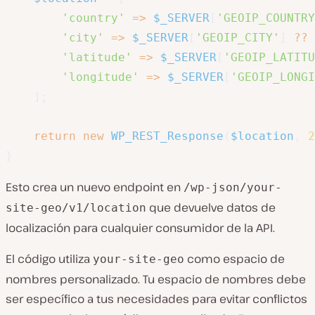
'country'
=>
$_SERVER
[
'GEOIP_COUNTRY
'city'
=>
$_SERVER
[
'GEOIP_CITY'
]
??
'latitude'
=>
$_SERVER
[
'GEOIP_LATITU
'longitude'
=>
$_SERVER
[
'GEOIP_LONGI
]
;
return
new
WP_REST_Response
(
$location
,
2
}
Esto crea un nuevo endpoint en
/wp-json/your-
que devuelve datos de
site-geo/v1/location
localización para cualquier consumidor de la API.
El código utiliza
como espacio de
your-site-geo
nombres personalizado. Tu espacio de nombres debe
ser específico a tus necesidades para evitar conflictos