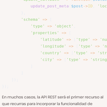
update_post_meta
(
$post
->
ID
,
'loc
}
,
'schema'
=>
[
'type'
=>
'object'
,
'properties'
=>
[
'latitude'
=>
[
'type'
=>
'nu
'longitude'
=>
[
'type'
=>
'n
'country'
=>
[
'type'
=>
'str
'city'
=>
[
'type'
=>
'string
]
]
]
)
;
}
)
;
En muchos casos, la API REST será el primer recurso al
que recurras para incorporar la funcionalidad de