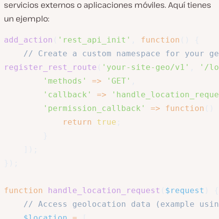
servicios externos o aplicaciones móviles. Aquí tienes
un ejemplo:
add_action
(
'rest_api_init'
,
function
(
)
{
// Create a custom namespace for your ge
register_rest_route
(
'your-site-geo/v1'
,
'/lo
'methods'
=>
'GET'
,
'callback'
=>
'handle_location_reque
'permission_callback'
=>
function
(
)
return
true
;
}
]
)
;
}
)
;
function
handle_location_request
(
$request
)
{
// Access geolocation data (example usin
$location
=
[