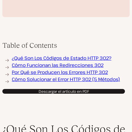
Table of Contents
R
¿Qué Son Los Códigos de Estado HTTP 302?
e
p
Cómo Funcionan las Redirecciones 302
r
Por Qué se Producen los Errores HTTP 302
o
d
Cómo Solucionar el Error HTTP 302 (5 Métodos)
u
c
i
Descargar el artículo en PDF
r
v
í
d
e
o
¿Qué Son Los Códigos de